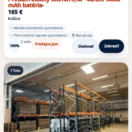
mAh batéria-
165 €
Košice
✨ Menšie kozmetické opotrebenie
✨ Plne funkčné napriek opotrebeniu
🧾 Bez záruky
2 zobr.
Predajca jaro
100%
Zobraziť
Sledovať
7 foto