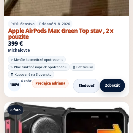
Príslušenstvo
Pridané 9. 8. 2026
Apple AirPods Max Green Top stav , 2 x
pouzite
399 €
Michalovce
✨ Menšie kozmetické opotrebenie
✨ Plne funkčné napriek opotrebeniu
🧾 Bez záruky
🧾 Kupované na Slovensku
4 zobr.
Predajca adriana
100%
Zobraziť
Sledovať
8 foto