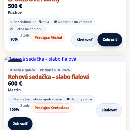
500 €
Púchov
✨ Bez známok používania
🚚 Odoslanie do 24 hodín
💳 Platba na dobierku
3 zobr.
Predajca Michal
90%
Zobraziť
Sledovať
8 foto
Kreslá a gauče
Pridané 8. 8. 2026
Rohová sedačka – slabo fialová
600 €
Martin
✨ Menšie kozmetické opotrebenie
🚚 Osobný odber
2 zobr.
Predajca Kvetoslava
100%
Sledovať
Zobraziť