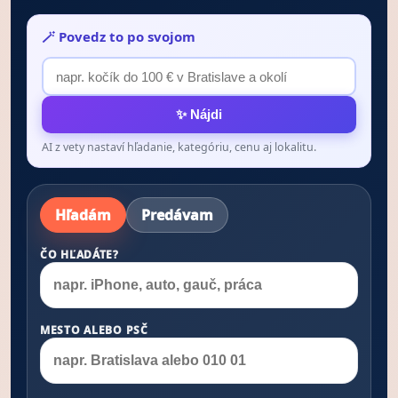
🪄 Povedz to po svojom
✨ Nájdi
AI z vety nastaví hľadanie, kategóriu, cenu aj lokalitu.
Hľadám
Predávam
ČO HĽADÁTE?
MESTO ALEBO PSČ