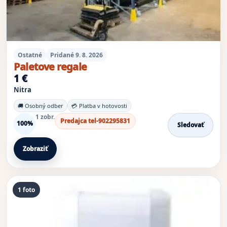
Ostatné
Pridané 9. 8. 2026
Paletove regale
1 €
Nitra
🚚 Osobný odber
💳 Platba v hotovosti
1 zobr.
Predajca tel-902295831
100%
Sledovať
Zobraziť
1 foto