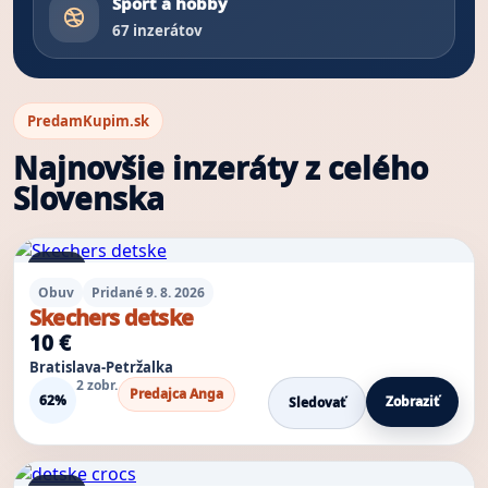
Šport a hobby
67 inzerátov
PredamKupim.sk
Najnovšie inzeráty z celého
Slovenska
Výsledky inzerátov
1 foto
Obuv
Pridané 9. 8. 2026
Skechers detske
10 €
Bratislava-Petržalka
2 zobr.
Predajca Anga
62%
Zobraziť
Sledovať