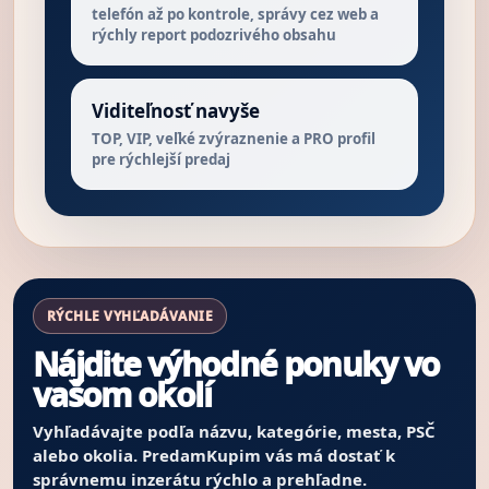
telefón až po kontrole, správy cez web a
rýchly report podozrivého obsahu
Viditeľnosť navyše
TOP, VIP, veľké zvýraznenie a PRO profil
pre rýchlejší predaj
RÝCHLE VYHĽADÁVANIE
Nájdite výhodné ponuky vo
vašom okolí
Vyhľadávajte podľa názvu, kategórie, mesta, PSČ
alebo okolia. PredamKupim vás má dostať k
správnemu inzerátu rýchlo a prehľadne.