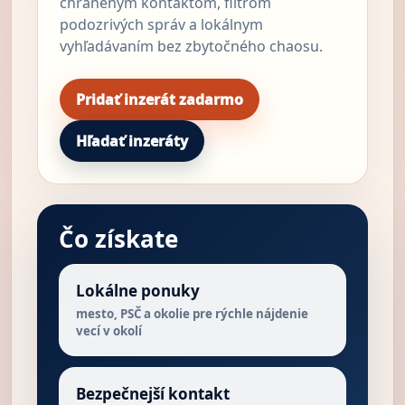
chráneným kontaktom, filtrom
podozrivých správ a lokálnym
vyhľadávaním bez zbytočného chaosu.
Pridať inzerát zadarmo
Hľadať inzeráty
Čo získate
Lokálne ponuky
mesto, PSČ a okolie pre rýchle nájdenie
vecí v okolí
Bezpečnejší kontakt