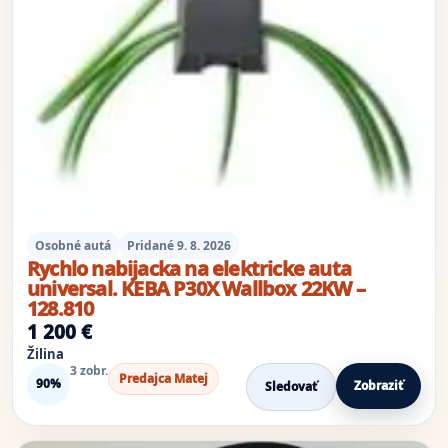
Osobné autá
Pridané 9. 8. 2026
Rychlo nabijacka na elektricke auta
universal. KEBA P30X Wallbox 22KW –
128.810
1 200 €
Žilina
3 zobr.
Predajca Matej
90%
Zobraziť
Sledovať