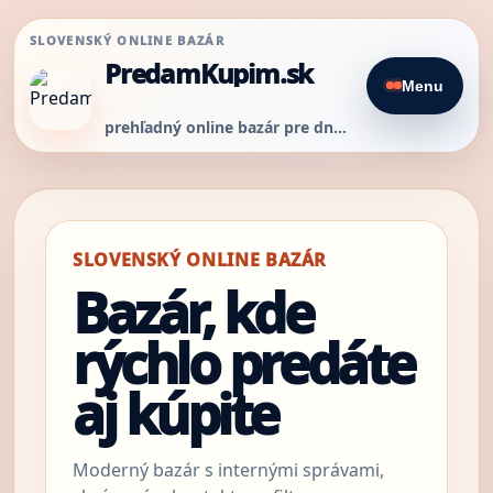
SLOVENSKÝ ONLINE BAZÁR
PredamKupim.sk
Menu
prehľadný online bazár pre dnešný predaj
SLOVENSKÝ ONLINE BAZÁR
Bazár, kde
rýchlo predáte
aj kúpite
Moderný bazár s internými správami,