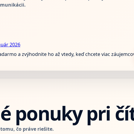
omunikácii.
nuár 2026
zadarmo a zvýhodnite ho až vtedy, keď chcete viac záujemco
 ponuky pri čí
omu, čo práve riešite.