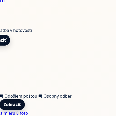
latba v hotovosti
ziť
🚚 Odošlem poštou
🚚 Osobný odber
Zobraziť
8 foto