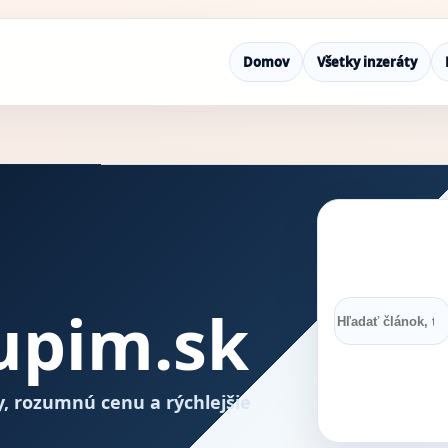
Domov
Všetky inzeráty
upim.sk
ky, rozumnú cenu a rýchlejšie