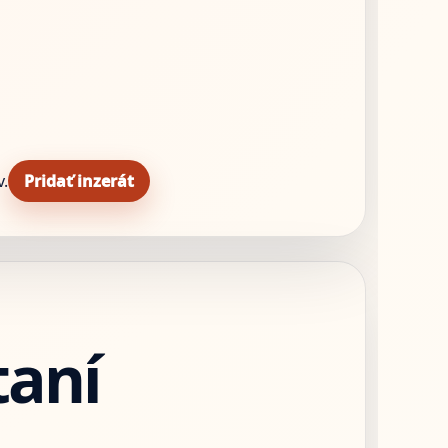
v.
Pridať inzerát
taní