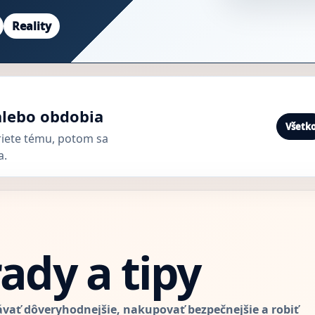
Reality
alebo obdobia
Všetk
riete tému, potom sa
a.
ady a tipy
ávať dôveryhodnejšie, nakupovať bezpečnejšie a robiť