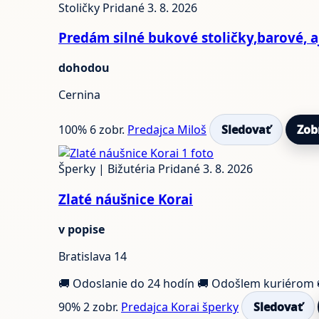
Stoličky
Pridané 3. 8. 2026
Predám silné bukové stoličky,barové, a
dohodou
Cernina
100%
6 zobr.
Predajca Miloš
Sledovať
Zob
1 foto
Šperky | Bižutéria
Pridané 3. 8. 2026
Zlaté náušnice Korai
v popise
Bratislava 14
🚚 Odoslanie do 24 hodín
🚚 Odošlem kuriérom
90%
2 zobr.
Predajca Korai šperky
Sledovať