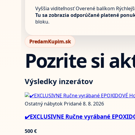
Vyššia viditeľnosť
Overené balíkom
Rýchlejš
Tu sa zobrazia odporúčané platené ponuk
bloku.
PredamKupim.sk
Pozrite si a
Výsledky inzerátov
Ostatný nábytok
Pridané 8. 8. 2026
✔️EXCLUSIVNE Ručne vyrábané EPOXID
500 €