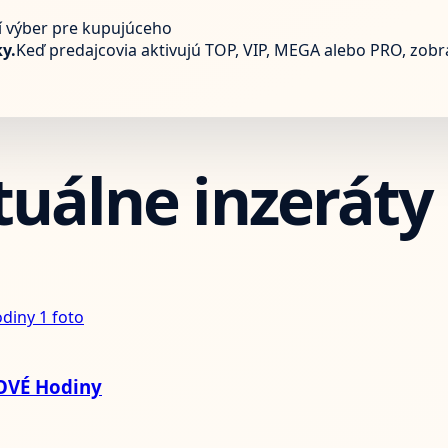
í výber pre kupujúceho
y.
Keď predajcovia aktivujú TOP, VIP, MEGA alebo PRO, zob
ktuálne inzeráty
1 foto
OVÉ Hodiny