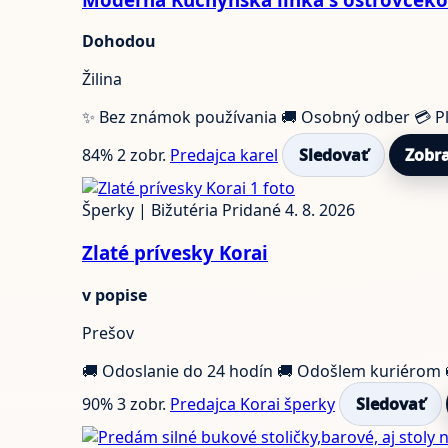
Dohodou
Žilina
✨ Bez známok používania
🚚 Osobný odber
💳 P
84%
2 zobr.
Predajca karel
Sledovať
Zobra
1 foto
Šperky | Bižutéria
Pridané 4. 8. 2026
Zlaté prívesky Korai
v popise
Prešov
🚚 Odoslanie do 24 hodín
🚚 Odošlem kuriérom
90%
3 zobr.
Predajca Korai šperky
Sledovať