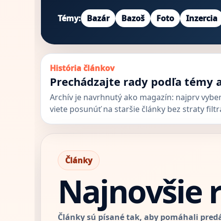
Témy:
Bazár
Bazoš
Foto
Inzercia
História článkov
Prechádzajte rady podľa témy 
Archív je navrhnutý ako magazín: najprv vybe
viete posunúť na staršie články bez straty filtr
Články
Najnovšie r
Články sú písané tak, aby pomáhali pred