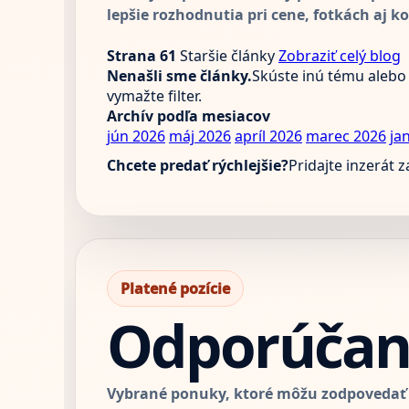
lepšie rozhodnutia pri cene, fotkách aj k
Strana 61
Staršie články
Zobraziť celý blog
Nenašli sme články.
Skúste inú tému alebo
vymažte filter.
Archív podľa mesiacov
jún 2026
máj 2026
apríl 2026
marec 2026
ja
Chcete predať rýchlejšie?
Pridajte inzerát 
Platené pozície
Odporúčané
Vybrané ponuky, ktoré môžu zodpovedať t