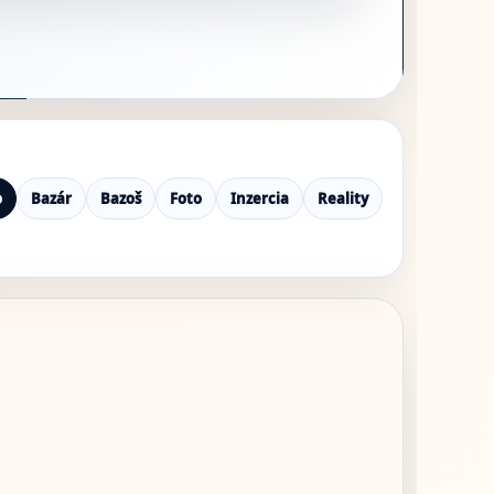
o
Bazár
Bazoš
Foto
Inzercia
Reality