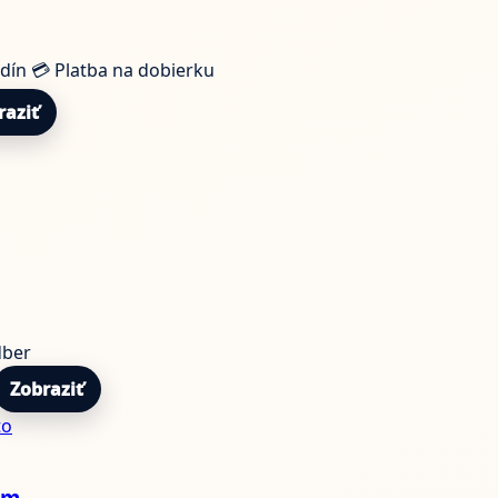
odín
💳 Platba na dobierku
raziť
dber
Zobraziť
to
om