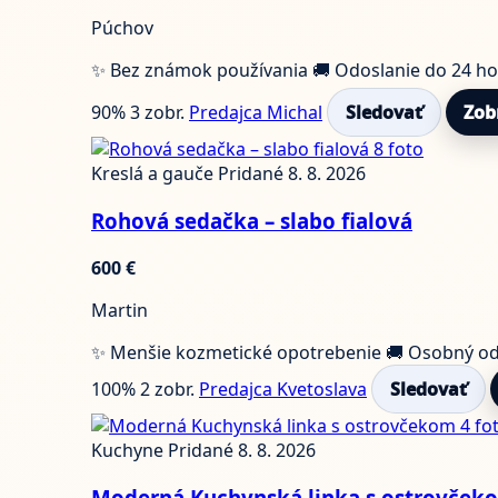
Púchov
✨ Bez známok používania
🚚 Odoslanie do 24 h
90%
3 zobr.
Predajca Michal
Sledovať
Zob
8 foto
Kreslá a gauče
Pridané 8. 8. 2026
Rohová sedačka – slabo fialová
600 €
Martin
✨ Menšie kozmetické opotrebenie
🚚 Osobný o
100%
2 zobr.
Predajca Kvetoslava
Sledovať
4 fo
Kuchyne
Pridané 8. 8. 2026
Moderná Kuchynská linka s ostrovček