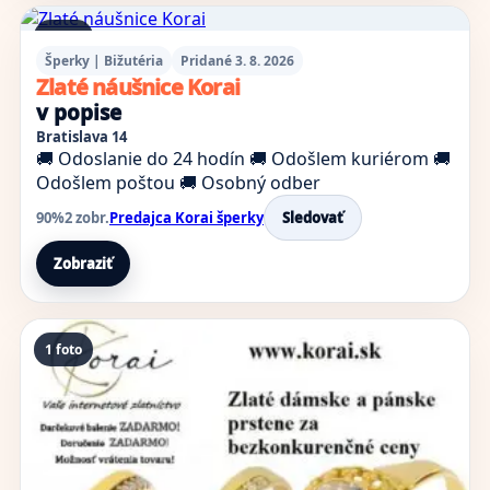
1 foto
Šperky | Bižutéria
Pridané 3. 8. 2026
Zlaté náušnice Korai
v popise
Bratislava 14
🚚 Odoslanie do 24 hodín
🚚 Odošlem kuriérom
🚚
Odošlem poštou
🚚 Osobný odber
90%
2 zobr.
Predajca Korai šperky
Sledovať
Zobraziť
1 foto