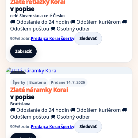
Zlaté retiazky Korai
v popise
celé Slovensko a celé Česko
🚚 Odoslanie do 24 hodín
🚚 Odošlem kuriérom
🚚
Odošlem poštou
🚚 Osobný odber
90%
6 zobr.
Predajca Korai šperky
Sledovať
Zobraziť
1 foto
Šperky | Bižutéria
Pridané 14. 7. 2026
Zlaté náramky Korai
v popise
Bratislava
🚚 Odoslanie do 24 hodín
🚚 Odošlem kuriérom
🚚
Odošlem poštou
🚚 Osobný odber
90%
6 zobr.
Predajca Korai šperky
Sledovať