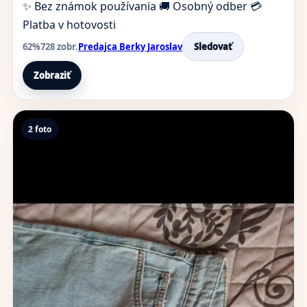
✨ Bez známok používania
🚚 Osobný odber
💳
Platba v hotovosti
62%
728 zobr.
Predajca Berky Jaroslav
Sledovať
Zobraziť
2 foto