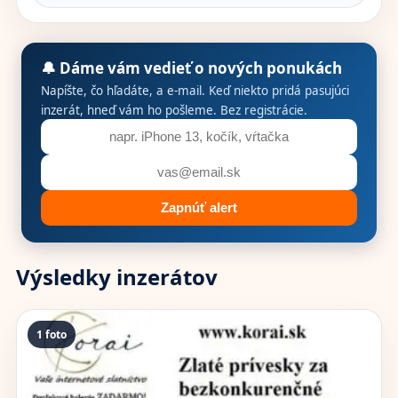
🔔 Dáme vám vedieť o nových ponukách
Napíšte, čo hľadáte, a e-mail. Keď niekto pridá pasujúci
inzerát, hneď vám ho pošleme. Bez registrácie.
Zapnúť alert
Výsledky inzerátov
1 foto