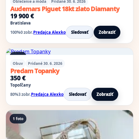
Oblečenie a móda
Pridané 30. 6. 2026
Audemars Piguet 18kt zlato Diamanty
19 900 €
Bratislava
100%
0 zobr.
Predajca Alexko
Sledovať
Zobraziť
2 foto
Obuv
Pridané 30. 6. 2026
Predam Topanky
350 €
Topoľčany
80%
3 zobr.
Predajca Alexko
Sledovať
Zobraziť
1 foto