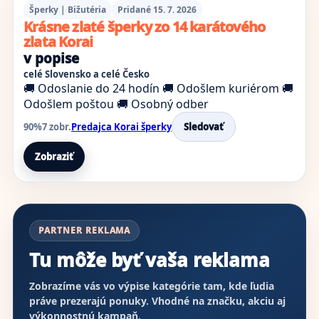
Šperky | Bižutéria
Pridané 15. 7. 2026
Krásne zlaté šperky zo 14 karátového
zlata Korai
v popise
celé Slovensko a celé Česko
🚚 Odoslanie do 24 hodín
🚚 Odošlem kuriérom
🚚
Odošlem poštou
🚚 Osobný odber
90%
7 zobr.
Predajca Korai šperky
Sledovať
Zobraziť
PARTNER REKLAMA
Tu môže byť vaša reklama
Zobrazíme vás vo výpise kategórie tam, kde ľudia
práve prezerajú ponuky. Vhodné na značku, akciu aj
výkonnostnú kampaň.