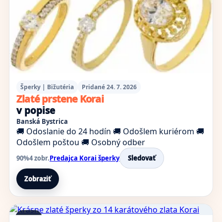
Šperky | Bižutéria
Pridané 24. 7. 2026
Zlaté prstene Korai
v popise
Banská Bystrica
🚚 Odoslanie do 24 hodín
🚚 Odošlem kuriérom
🚚
Odošlem poštou
🚚 Osobný odber
90%
4 zobr.
Predajca Korai šperky
Sledovať
Zobraziť
1 foto