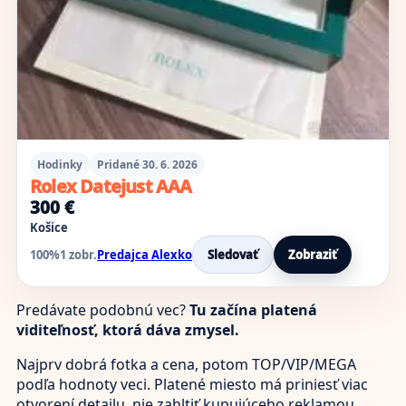
Hodinky
Pridané 30. 6. 2026
Rolex Datejust AAA
300 €
Košice
100%
1 zobr.
Predajca Alexko
Sledovať
Zobraziť
Predávate podobnú vec?
Tu začína platená
viditeľnosť, ktorá dáva zmysel.
Najprv dobrá fotka a cena, potom TOP/VIP/MEGA
podľa hodnoty veci. Platené miesto má priniesť viac
otvorení detailu, nie zahltiť kupujúceho reklamou.