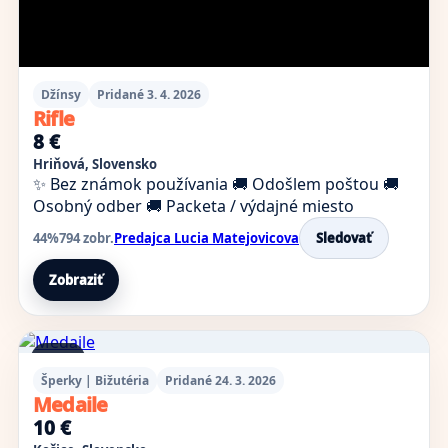
Džínsy
Pridané 3. 4. 2026
Rifle
8 €
Hriňová, Slovensko
✨ Bez známok používania
🚚 Odošlem poštou
🚚
Osobný odber
🚚 Packeta / výdajné miesto
44%
794 zobr.
Predajca Lucia Matejovicova
Sledovať
Zobraziť
2 foto
Šperky | Bižutéria
Pridané 24. 3. 2026
Medaile
10 €