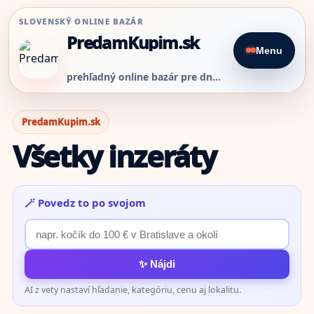
SLOVENSKÝ ONLINE BAZÁR
PredamKupim.sk
Menu
prehľadný online bazár pre dnešný predaj
PredamKupim.sk
Všetky inzeráty
🪄 Povedz to po svojom
✨ Nájdi
AI z vety nastaví hľadanie, kategóriu, cenu aj lokalitu.