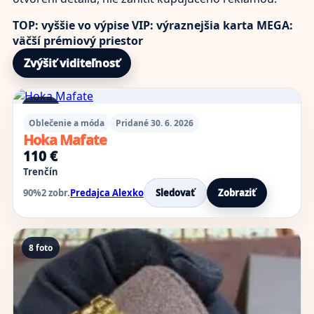
TOP: vyššie vo výpise
VIP: výraznejšia karta
MEGA:
väčší prémiový priestor
Zvýšiť viditeľnosť
4 foto
Oblečenie a móda
Pridané 30. 6. 2026
Hoka Mafate
110 €
Trenčín
90%
2 zobr.
Predajca Alexko
Sledovať
Zobraziť
8 foto