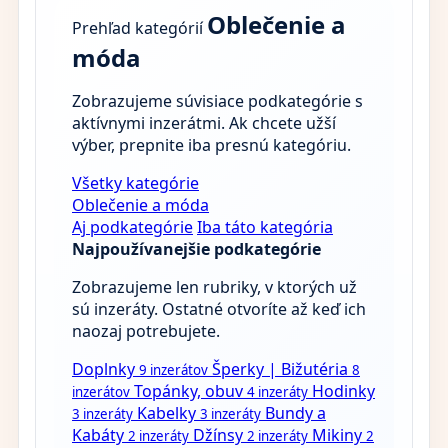
Oblečenie a
Prehľad kategórií
móda
Zobrazujeme súvisiace podkategórie s
aktívnymi inzerátmi. Ak chcete užší
výber, prepnite iba presnú kategóriu.
Všetky kategórie
Oblečenie a móda
Aj podkategórie
Iba táto kategória
Najpoužívanejšie podkategórie
Zobrazujeme len rubriky, v ktorých už
sú inzeráty. Ostatné otvoríte až keď ich
naozaj potrebujete.
Doplnky
Šperky | Bižutéria
9 inzerátov
8
Topánky, obuv
Hodinky
inzerátov
4 inzeráty
Kabelky
Bundy a
3 inzeráty
3 inzeráty
Kabáty
Džínsy
Mikiny
2 inzeráty
2 inzeráty
2