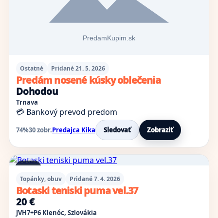
Ostatné
Pridané 21. 5. 2026
Predám nosené kúsky oblečenia
Dohodou
Trnava
💳 Bankový prevod predom
74%
30 zobr.
Predajca Kika
Sledovať
Zobraziť
1 foto
Topánky, obuv
Pridané 7. 4. 2026
Botaski teniski puma vel.37
20 €
JVH7+P6 Klenóc, Szlovákia