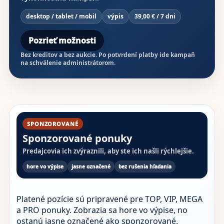
desktop / tablet / mobil
výpis
39,00 € / 7 dni
Pozrieť možnosti
Bez kreditov a bez aukcie. Po potvrdení platby ide kampaň
na schválenie administrátorom.
SPONZOROVANÉ
Sponzorované ponuky
Predajcovia ich zvýraznili, aby ste ich našli rýchlejšie.
hore vo výpise
jasne označené
bez rušenia hľadania
Platené pozície sú pripravené pre TOP, VIP, MEGA
a PRO ponuky. Zobrazia sa hore vo výpise, no
ostanú jasne označené ako sponzorované.