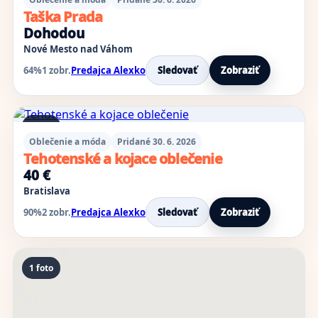
Taška Prada
Dohodou
Nové Mesto nad Váhom
64%
1 zobr.
Predajca Alexko
Sledovať
Zobraziť
8 foto
Oblečenie a móda
Pridané 30. 6. 2026
Tehotenské a kojace oblečenie
40 €
Bratislava
90%
2 zobr.
Predajca Alexko
Sledovať
Zobraziť
1 foto