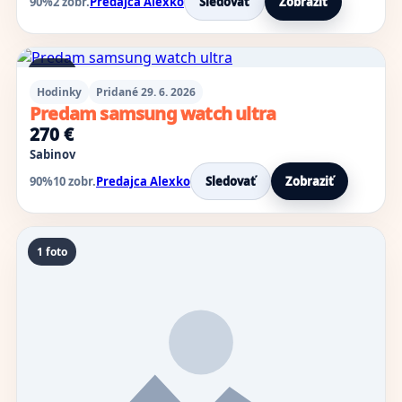
90%
2 zobr.
Predajca Alexko
Sledovať
Zobraziť
5 foto
Hodinky
Pridané 29. 6. 2026
Predam samsung watch ultra
270 €
Sabinov
90%
10 zobr.
Predajca Alexko
Sledovať
Zobraziť
1 foto