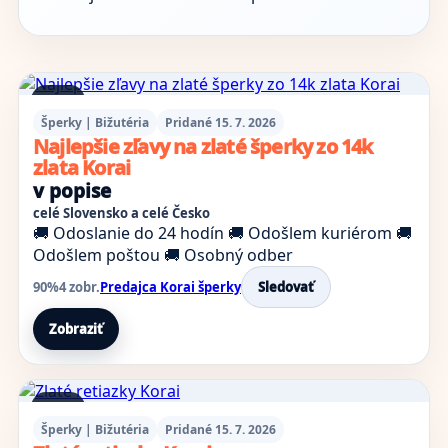
1 foto
Šperky | Bižutéria
Pridané 15. 7. 2026
Najlepšie zľavy na zlaté šperky zo 14k
zlata Korai
v popise
celé Slovensko a celé Česko
🚚 Odoslanie do 24 hodín
🚚 Odošlem kuriérom
🚚
Odošlem poštou
🚚 Osobný odber
90%
4 zobr.
Predajca Korai šperky
Sledovať
Zobraziť
1 foto
Šperky | Bižutéria
Pridané 15. 7. 2026