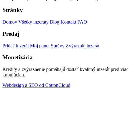
Stránky
Domov
Všetky inzeráty
Blog
Kontakt
FAQ
Predaj
Pridať inzerát
Môj panel
Správy
Zvýrazniť inzerát
Monetizácia
Kredity a zvýraznenie pomáhajú dostať kvalitný inzerát pred viac
kupujúcich.
Webdesign a SEO od CottonCloud