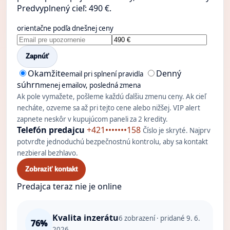
Predvyplnený cieľ: 490 €.
orientačne podľa dnešnej ceny
Zapnúť
Okamžite
Denný
email pri splnení pravidla
súhrn
menej emailov, posledná zmena
Ak pole vymažete, pošleme každú ďalšiu zmenu ceny. Ak cieľ
necháte, ozveme sa až pri tejto cene alebo nižšej. VIP alert
zapnete neskôr v kupujúcom paneli za 2 kredity.
Telefón predajcu
+421•••••••158
Číslo je skryté. Najprv
potvrďte jednoduchú bezpečnostnú kontrolu, aby sa kontakt
nezbieral bezhlavo.
Zobraziť kontakt
Predajca teraz nie je online
Kvalita inzerátu
6
zobrazení · pridané 9. 6.
76%
2026