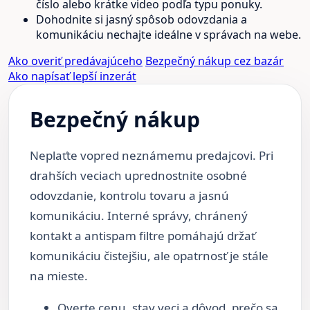
číslo alebo krátke video podľa typu ponuky.
Dohodnite si jasný spôsob odovzdania a
komunikáciu nechajte ideálne v správach na webe.
Ako overiť predávajúceho
Bezpečný nákup cez bazár
Ako napísať lepší inzerát
Bezpečný nákup
Neplaťte vopred neznámemu predajcovi. Pri
drahších veciach uprednostnite osobné
odovzdanie, kontrolu tovaru a jasnú
komunikáciu. Interné správy, chránený
kontakt a antispam filtre pomáhajú držať
komunikáciu čistejšiu, ale opatrnosť je stále
na mieste.
Overte cenu, stav veci a dôvod, prečo sa