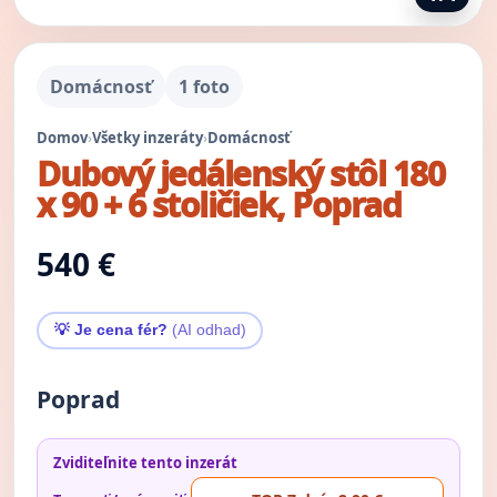
Domácnosť
1 foto
Domov
›
Všetky inzeráty
›
Domácnosť
Dubový jedálenský stôl 180
x 90 + 6 stoličiek, Poprad
540 €
💡 Je cena fér?
(AI odhad)
Poprad
Zviditeľnite tento inzerát