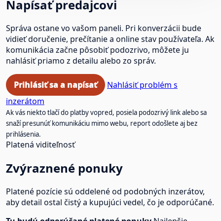
Napísať predajcovi
Správa ostane vo vašom paneli. Pri konverzácii bude
vidieť doručenie, prečítanie a online stav používateľa. Ak
komunikácia začne pôsobiť podozrivo, môžete ju
nahlásiť priamo z detailu alebo zo správ.
Prihlásiť sa a napísať
Nahlásiť problém s
inzerátom
Ak vás niekto tlačí do platby vopred, posiela podozrivý link alebo sa
snaží presunúť komunikáciu mimo webu, report odošlete aj bez
prihlásenia.
Platená viditeľnosť
Zvýraznené ponuky
Platené pozície sú oddelené od podobných inzerátov,
aby detail ostal čistý a kupujúci vedel, čo je odporúčané.
Tu budú odporúčané platené ponuky.
Najlepšie