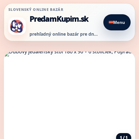
SLOVENSKÝ ONLINE BAZÁR
PredamKupim.sk
Menu
prehľadný online bazár pre dnešný predaj
1 / 1