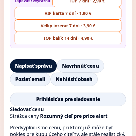
TOP 7 dní · 2,90 €
Topovať / zvýrazniť:
VIP karta 7 dní · 1,90 €
Veľký inzerát 7 dní · 3,90 €
TOP balík 14 dní · 4,90 €
Napísať správu
Navrhnúť cenu
Poslať email
Nahlásiť obsah
Prihlásiť sa pre sledovanie
Sledovať cenu
Strážca ceny
Rozumný cieľ pre price alert
Predvyplnili sme cenu, pri ktorej už môže byť
pokles pre kupujúceho citeľný, ale stále realistický.