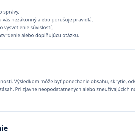
o správy,
a vás nezákonný alebo porušuje pravidlá,
 vysvetlenie súvislostí,
otvrdenie alebo doplňujúcu otázku.
osti. Výsledkom môže byť ponechanie obsahu, skrytie, ods
zásah. Pri zjavne neopodstatnených alebo zneužívajúcich
nie