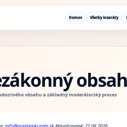
Domov
Všetky inzeráty
ezákonný obsa
odozrivého obsahu a základný moderátorský proces
je:
info@predamkupim.sk
Aktualizované: 21.06.2026