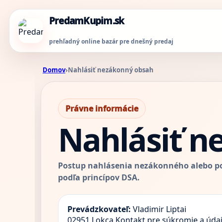
PredamKupim.sk
prehľadný online bazár pre dnešný predaj
Domov
›
Nahlásiť nezákonný obsah
Právne informácie
Nahlásiť n
Postup nahlásenia nezákonného alebo p
podľa princípov DSA.
Prevádzkovateľ:
Vladimir Liptai
02951 Lokca
Kontakt pre súkromie a úda