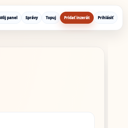
Môj panel
Správy
Topuj
Pridať inzerát
Prihlásiť
h