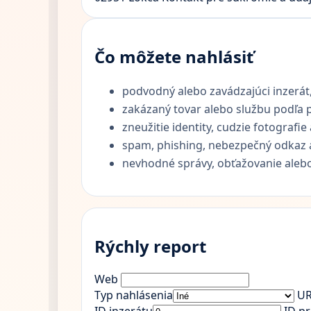
Čo môžete nahlásiť
podvodný alebo zavádzajúci inzerát
zakázaný tovar alebo službu podľa pr
zneužitie identity, cudzie fotografi
spam, phishing, nebezpečný odkaz 
nevhodné správy, obťažovanie aleb
Rýchly report
Web
Typ nahlásenia
UR
ID inzerátu
ID p