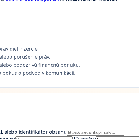
,
avidiel inzercie,
e alebo porušenie práv,
alebo podozrivú finančnú ponuku,
o pokus o podvod v komunikácii.
L alebo identifikátor obsahu
redajcu
ID správy