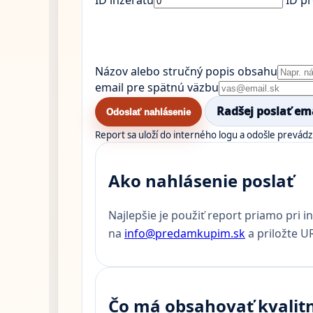
Názov alebo stručný popis obsahu
email pre spätnú väzbu
Radšej poslať em
Odoslať nahlásenie
Report sa uloží do interného logu a odošle prevá
Ako nahlásenie poslať
Najlepšie je použiť report priamo pri i
na
info@predamkupim.sk
a priložte U
Čo má obsahovať kvalit