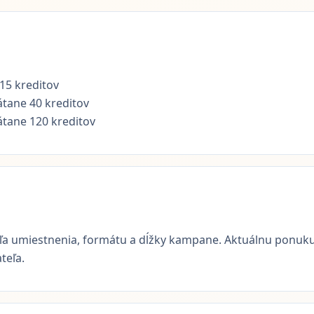
 15 kreditov
átane 40 kreditov
átane 120 kreditov
odľa umiestnenia, formátu a dĺžky kampane. Aktuálnu ponu
teľa.