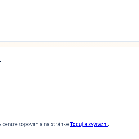
í
v centre topovania na stránke
Topuj a zvýrazni
.