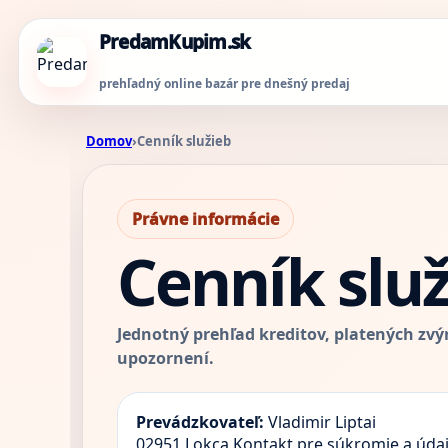
PredamKupim.sk
prehľadný online bazár pre dnešný predaj
Domov
›
Cenník služieb
Právne informácie
Cenník slu
Jednotný prehľad kreditov, platených zvý
upozornení.
Prevádzkovateľ:
Vladimir Liptai
02951 Lokca
Kontakt pre súkromie a úda