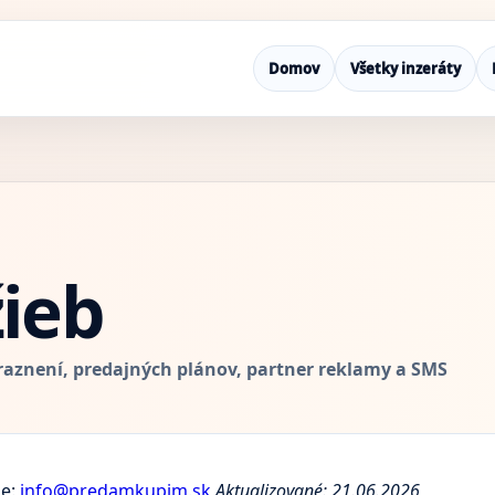
Domov
Všetky inzeráty
žieb
raznení, predajných plánov, partner reklamy a SMS
je:
info@predamkupim.sk
Aktualizované: 21.06.2026