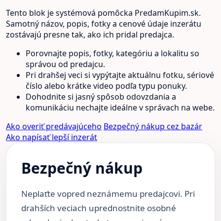
Tento blok je systémová pomôcka PredamKupim.sk.
Samotný názov, popis, fotky a cenové údaje inzerátu
zostávajú presne tak, ako ich pridal predajca.
Porovnajte popis, fotky, kategóriu a lokalitu so
správou od predajcu.
Pri drahšej veci si vypýtajte aktuálnu fotku, sériové
číslo alebo krátke video podľa typu ponuky.
Dohodnite si jasný spôsob odovzdania a
komunikáciu nechajte ideálne v správach na webe.
Ako overiť predávajúceho
Bezpečný nákup cez bazár
Ako napísať lepší inzerát
Bezpečný nákup
Neplaťte vopred neznámemu predajcovi. Pri
drahších veciach uprednostnite osobné