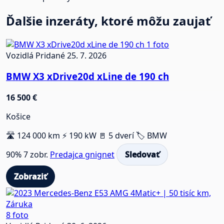
Ďalšie inzeráty, ktoré môžu zaujať
1 foto
Vozidlá
Pridané 25. 7. 2026
BMW X3 xDrive20d xLine de 190 ch
16 500 €
Košice
🛣️ 124 000 km
⚡ 190 kW
🚪 5 dverí
🏷️ BMW
90%
7 zobr.
Predajca gnignet
Sledovať
Zobraziť
8 foto