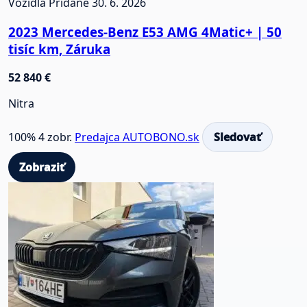
Vozidlá
Pridané 30. 6. 2026
2023 Mercedes-Benz E53 AMG 4Matic+ | 50
tisíc km, Záruka
52 840 €
Nitra
100%
4 zobr.
Predajca AUTOBONO.sk
Sledovať
Zobraziť