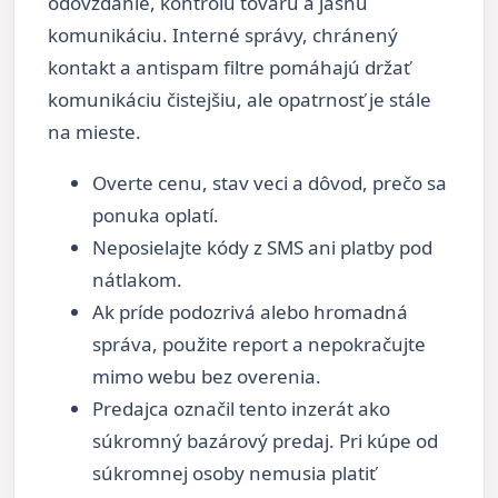
odovzdanie, kontrolu tovaru a jasnú
komunikáciu. Interné správy, chránený
kontakt a antispam filtre pomáhajú držať
komunikáciu čistejšiu, ale opatrnosť je stále
na mieste.
Overte cenu, stav veci a dôvod, prečo sa
ponuka oplatí.
Neposielajte kódy z SMS ani platby pod
nátlakom.
Ak príde podozrivá alebo hromadná
správa, použite report a nepokračujte
mimo webu bez overenia.
Predajca označil tento inzerát ako
súkromný bazárový predaj. Pri kúpe od
súkromnej osoby nemusia platiť