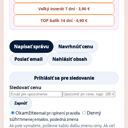
Veľký inzerát 7 dní · 3,90 €
TOP balík 14 dní · 4,90 €
Napísať správu
Navrhnúť cenu
Poslať email
Nahlásiť obsah
Prihlásiť sa pre sledovanie
Sledovať cenu
Zapnúť
Okamžite
Denný
email pri splnení pravidla
súhrn
menej emailov, posledná zmena
Ak pole vymažete, pošleme každú ďalšiu zmenu ceny. Ak cieľ