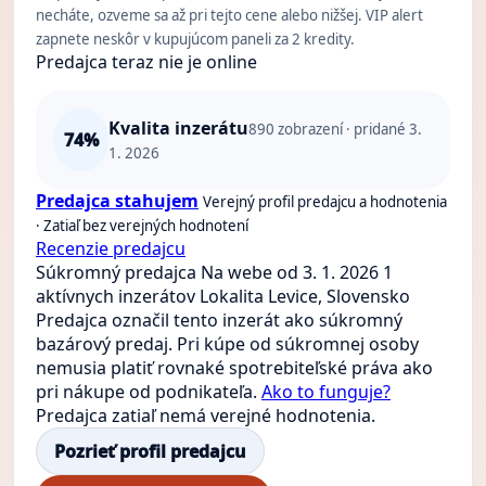
necháte, ozveme sa až pri tejto cene alebo nižšej. VIP alert
zapnete neskôr v kupujúcom paneli za 2 kredity.
Predajca teraz nie je online
Kvalita inzerátu
890
zobrazení · pridané 3.
74%
1. 2026
Predajca stahujem
Verejný profil predajcu a hodnotenia
· Zatiaľ bez verejných hodnotení
Recenzie predajcu
Súkromný predajca
Na webe od 3. 1. 2026
1
aktívnych inzerátov
Lokalita Levice, Slovensko
Predajca označil tento inzerát ako súkromný
bazárový predaj. Pri kúpe od súkromnej osoby
nemusia platiť rovnaké spotrebiteľské práva ako
pri nákupe od podnikateľa.
Ako to funguje?
Predajca zatiaľ nemá verejné hodnotenia.
Pozrieť profil predajcu