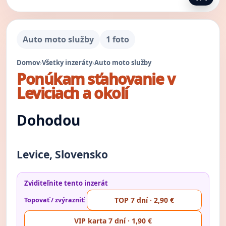
Auto moto služby
1 foto
Domov
›
Všetky inzeráty
›
Auto moto služby
Ponúkam sťahovanie v
Leviciach a okolí
Dohodou
Levice, Slovensko
Zviditeľnite tento inzerát
TOP 7 dní · 2,90 €
Topovať / zvýrazniť:
VIP karta 7 dní · 1,90 €