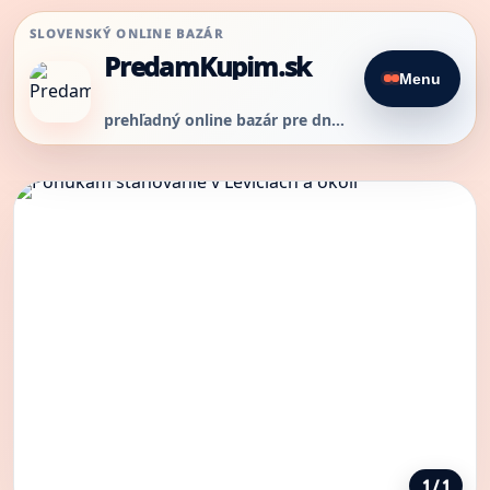
SLOVENSKÝ ONLINE BAZÁR
PredamKupim.sk
Menu
prehľadný online bazár pre dnešný predaj
1 / 1