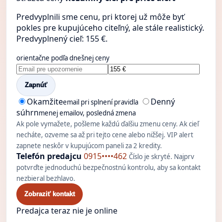
Predvyplnili sme cenu, pri ktorej už môže byť
pokles pre kupujúceho citeľný, ale stále realistický.
Predvyplnený cieľ: 155 €.
orientačne podľa dnešnej ceny
Zapnúť
Okamžite
Denný
email pri splnení pravidla
súhrn
menej emailov, posledná zmena
Ak pole vymažete, pošleme každú ďalšiu zmenu ceny. Ak cieľ
necháte, ozveme sa až pri tejto cene alebo nižšej. VIP alert
zapnete neskôr v kupujúcom paneli za 2 kredity.
Telefón predajcu
0915••••462
Číslo je skryté. Najprv
potvrďte jednoduchú bezpečnostnú kontrolu, aby sa kontakt
nezbieral bezhlavo.
Zobraziť kontakt
Predajca teraz nie je online