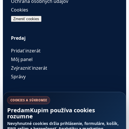
Ochrana osobných údajov
Cookies
Zmeniť cookies
Predaj
Pridať inzerát
Môj panel
Zvýrazniť inzerát
Správy
Pravidlá a dôvera
COOKIES A SÚKROMIE
PredamKupim používa cookies
Cenník služieb
rozumne
Pravidlá inzercie
Nevyhnutné cookies držia prihlásenie, formuláre, košík,
Transparentnosť poradia
PWA režim a bezpečnosť. Analytiku a marketing