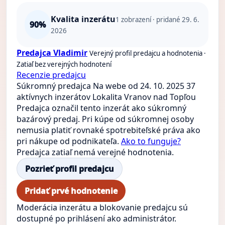
Kvalita inzerátu
1
zobrazení · pridané 29. 6.
90%
2026
Predajca Vladimir
Verejný profil predajcu a hodnotenia ·
Zatiaľ bez verejných hodnotení
Recenzie predajcu
Súkromný predajca
Na webe od 24. 10. 2025
37
aktívnych inzerátov
Lokalita Vranov nad Topľou
Predajca označil tento inzerát ako súkromný
bazárový predaj. Pri kúpe od súkromnej osoby
nemusia platiť rovnaké spotrebiteľské práva ako
pri nákupe od podnikateľa.
Ako to funguje?
Predajca zatiaľ nemá verejné hodnotenia.
Pozrieť profil predajcu
Pridať prvé hodnotenie
Moderácia inzerátu a blokovanie predajcu sú
dostupné po prihlásení ako administrátor.