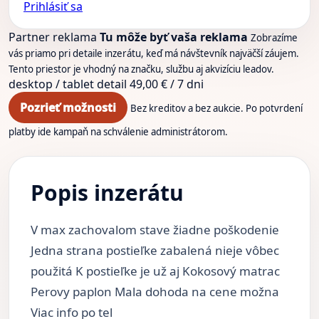
Prihlásiť sa
Partner reklama
Tu môže byť vaša reklama
Zobrazíme
vás priamo pri detaile inzerátu, keď má návštevník najväčší záujem.
Tento priestor je vhodný na značku, službu aj akvizíciu leadov.
desktop / tablet
detail
49,00 € / 7 dni
Pozrieť možnosti
Bez kreditov a bez aukcie. Po potvrdení
platby ide kampaň na schválenie administrátorom.
Popis inzerátu
V max zachovalom stave žiadne poškodenie
Jedna strana postieľke zabalená nieje vôbec
použitá K postieľke je už aj Kokosový matrac
Perovy paplon Mala dohoda na cene možna
Viac info po tel