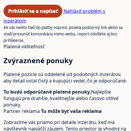
Prihlásiť sa a napísať
Nahlásiť problém s
inzerátom
Ak vás niekto tlačí do platby vopred, posiela podozrivý link alebo sa
snaží presunúť komunikáciu mimo webu, report odošlete aj bez
prihlásenia.
Platená viditeľnosť
Zvýraznené ponuky
Platené pozície sú oddelené od podobných inzerátov,
aby detail ostal čistý a kupujúci vedel, čo je odporúčané.
Tu budú odporúčané platené ponuky.
Najlepšie
fungujú pre drahšie, kvalitnejšie alebo časovo citlivé
ponuky.
Partner reklama
Tu môže byť vaša reklama
Zobrazíme vás priamo pri detaile inzerátu, keď má
návštevník najväčší záujem. Tento priestor je vhodný na