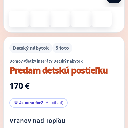
Detský nábytok
5 foto
Domov
›
Všetky inzeráty
›
Detský nábytok
Predam detskú postieľku
170 €
💡 Je cena fér?
(AI odhad)
Vranov nad Topľou