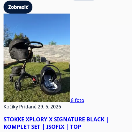
Zobraziť
8 foto
Kočíky
Pridané 29. 6. 2026
STOKKE XPLORY X SIGNATURE BLACK |
KOMPLET SET | ISOFIX | TOP