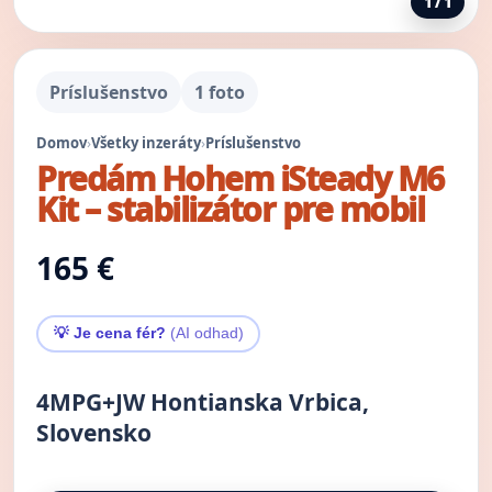
1 / 1
Príslušenstvo
1 foto
Domov
›
Všetky inzeráty
›
Príslušenstvo
Predám Hohem iSteady M6
Kit – stabilizátor pre mobil
165 €
💡 Je cena fér?
(AI odhad)
4MPG+JW Hontianska Vrbica,
Slovensko