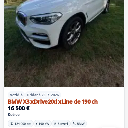
Vozidlá
Pridané 25. 7. 2026
BMW X3 xDrive20d xLine de 190 ch
16 500 €
Košice
🛣️ 124 000 km
⚡ 190 kW
🚪 5 dverí
🏷️ BMW