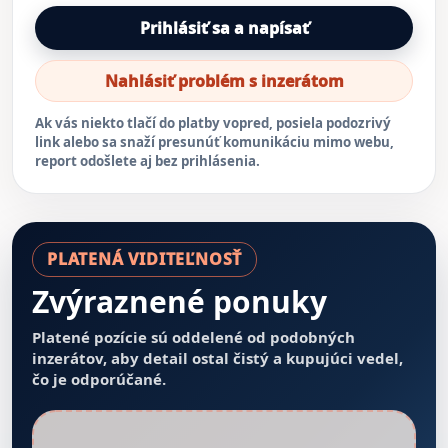
Prihlásiť sa a napísať
Nahlásiť problém s inzerátom
Ak vás niekto tlačí do platby vopred, posiela podozrivý
link alebo sa snaží presunúť komunikáciu mimo webu,
report odošlete aj bez prihlásenia.
PLATENÁ VIDITEĽNOSŤ
Zvýraznené ponuky
Platené pozície sú oddelené od podobných
inzerátov, aby detail ostal čistý a kupujúci vedel,
čo je odporúčané.