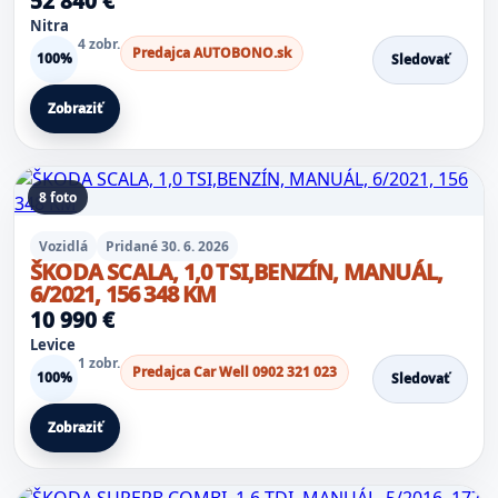
52 840 €
Nitra
4 zobr.
Predajca AUTOBONO.sk
100%
Sledovať
Zobraziť
8 foto
Vozidlá
Pridané 30. 6. 2026
ŠKODA SCALA, 1,0 TSI,BENZÍN, MANUÁL,
6/2021, 156 348 KM
10 990 €
Levice
1 zobr.
Predajca Car Well 0902 321 023
100%
Sledovať
Zobraziť