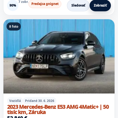
7 zobr.
Predajca gnignet
90%
Sledovať
Zobraziť
8 foto
Vozidlá
Pridané 30. 6. 2026
2023 Mercedes-Benz E53 AMG 4Matic+ | 50
tisíc km, Záruka