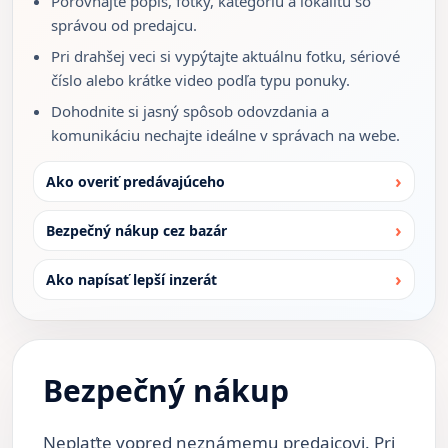
Porovnajte popis, fotky, kategóriu a lokalitu so
správou od predajcu.
Pri drahšej veci si vypýtajte aktuálnu fotku, sériové
číslo alebo krátke video podľa typu ponuky.
Dohodnite si jasný spôsob odovzdania a
komunikáciu nechajte ideálne v správach na webe.
Ako overiť predávajúceho
Bezpečný nákup cez bazár
Ako napísať lepší inzerát
Bezpečný nákup
Neplaťte vopred neznámemu predajcovi. Pri