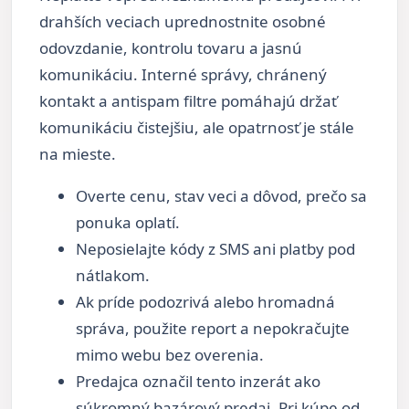
drahších veciach uprednostnite osobné
odovzdanie, kontrolu tovaru a jasnú
komunikáciu. Interné správy, chránený
kontakt a antispam filtre pomáhajú držať
komunikáciu čistejšiu, ale opatrnosť je stále
na mieste.
Overte cenu, stav veci a dôvod, prečo sa
ponuka oplatí.
Neposielajte kódy z SMS ani platby pod
nátlakom.
Ak príde podozrivá alebo hromadná
správa, použite report a nepokračujte
mimo webu bez overenia.
Predajca označil tento inzerát ako
súkromný bazárový predaj. Pri kúpe od