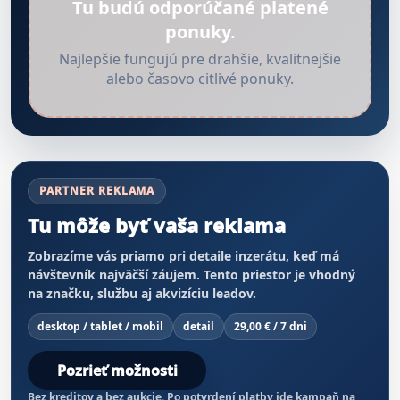
Tu budú odporúčané platené
ponuky.
Najlepšie fungujú pre drahšie, kvalitnejšie
alebo časovo citlivé ponuky.
PARTNER REKLAMA
Tu môže byť vaša reklama
Zobrazíme vás priamo pri detaile inzerátu, keď má
návštevník najväčší záujem. Tento priestor je vhodný
na značku, službu aj akvizíciu leadov.
desktop / tablet / mobil
detail
29,00 € / 7 dni
Pozrieť možnosti
Bez kreditov a bez aukcie. Po potvrdení platby ide kampaň na