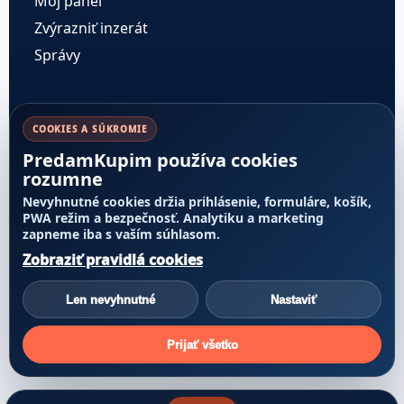
Môj panel
Zvýrazniť inzerát
Správy
Pravidlá a dôvera
COOKIES A SÚKROMIE
PredamKupim používa cookies
Cenník služieb
rozumne
Pravidlá inzercie
Nevyhnutné cookies držia prihlásenie, formuláre, košík,
Transparentnosť poradia
PWA režim a bezpečnosť. Analytiku a marketing
zapneme iba s vaším súhlasom.
Nahlásiť obsah
Zobraziť pravidlá cookies
Reklamácie a odstúpenie
Alternatívne riešenie sporov
Len nevyhnutné
Nastaviť
Prijať všetko