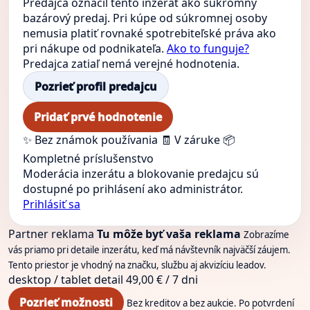
Predajca označil tento inzerát ako súkromný
bazárový predaj. Pri kúpe od súkromnej osoby
nemusia platiť rovnaké spotrebiteľské práva ako
pri nákupe od podnikateľa.
Ako to funguje?
Predajca zatiaľ nemá verejné hodnotenia.
Pozrieť profil predajcu
Pridať prvé hodnotenie
✨ Bez známok používania
🧾 V záruke
📦
Kompletné príslušenstvo
Moderácia inzerátu a blokovanie predajcu sú
dostupné po prihlásení ako administrátor.
Prihlásiť sa
Partner reklama
Tu môže byť vaša reklama
Zobrazíme
vás priamo pri detaile inzerátu, keď má návštevník najväčší záujem.
Tento priestor je vhodný na značku, službu aj akvizíciu leadov.
desktop / tablet
detail
49,00 € / 7 dni
Pozrieť možnosti
Bez kreditov a bez aukcie. Po potvrdení