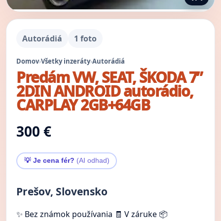
Autorádiá
1 foto
Domov
›
Všetky inzeráty
›
Autorádiá
Predám VW, SEAT, ŠKODA 7”
2DIN ANDROID autorádio,
CARPLAY 2GB+64GB
300 €
💡 Je cena fér?
(AI odhad)
Prešov, Slovensko
✨ Bez známok používania
🧾 V záruke
📦