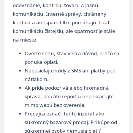
odovzdanie, kontrolu tovaru a jasnú
komunikáciu. Interné správy, chránený
kontakt a antispam filtre pomáhajú držať
komunikáciu čistejšiu, ale opatrnosť je stále
na mieste.
Overte cenu, stav veci a dôvod, prečo sa
ponuka oplatí.
Neposielajte kódy z SMS ani platby pod
nátlakom.
Ak príde podozrivá alebo hromadná
správa, použite report a nepokračujte
mimo webu bez overenia.
Predajca označil tento inzerát ako
súkromný bazárový predaj. Pri kúpe od
súkromnej osoby nemusia platiť