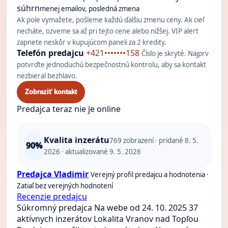
súhrn
menej emailov, posledná zmena
Ak pole vymažete, pošleme každú ďalšiu zmenu ceny. Ak cieľ
necháte, ozveme sa až pri tejto cene alebo nižšej. VIP alert
zapnete neskôr v kupujúcom paneli za 2 kredity.
Telefón predajcu
+421•••••••158
Číslo je skryté. Najprv
potvrďte jednoduchú bezpečnostnú kontrolu, aby sa kontakt
nezbieral bezhlavo.
Zobraziť kontakt
Predajca teraz nie je online
Kvalita inzerátu
769
zobrazení · pridané 8. 5.
90%
2026 · aktualizované 9. 5. 2026
Predajca Vladimir
Verejný profil predajcu a hodnotenia ·
Zatiaľ bez verejných hodnotení
Recenzie predajcu
Súkromný predajca
Na webe od 24. 10. 2025
37
aktívnych inzerátov
Lokalita Vranov nad Topľou