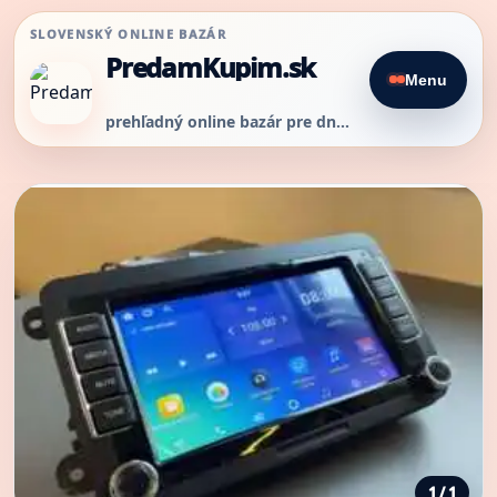
SLOVENSKÝ ONLINE BAZÁR
PredamKupim.sk
Menu
prehľadný online bazár pre dnešný predaj
1 / 1