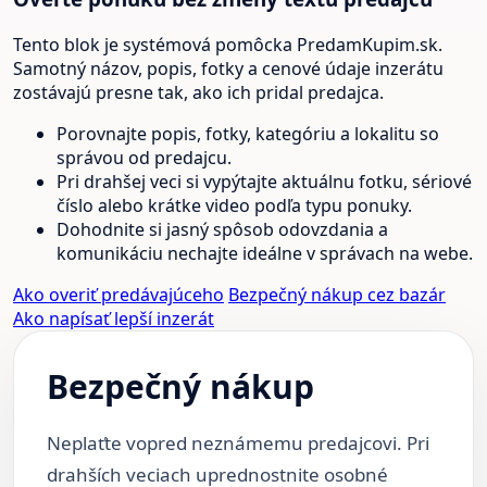
Tento blok je systémová pomôcka PredamKupim.sk.
Samotný názov, popis, fotky a cenové údaje inzerátu
zostávajú presne tak, ako ich pridal predajca.
Porovnajte popis, fotky, kategóriu a lokalitu so
správou od predajcu.
Pri drahšej veci si vypýtajte aktuálnu fotku, sériové
číslo alebo krátke video podľa typu ponuky.
Dohodnite si jasný spôsob odovzdania a
komunikáciu nechajte ideálne v správach na webe.
Ako overiť predávajúceho
Bezpečný nákup cez bazár
Ako napísať lepší inzerát
Bezpečný nákup
Neplaťte vopred neznámemu predajcovi. Pri
drahších veciach uprednostnite osobné