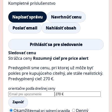
Kompletné príslušenstvo
Napísať správu
Navrhnúť cenu
Poslať email
Nahlásiť obsah
Prihlásiť sa pre sledovanie
Sledovať cenu
Strážca ceny
Rozumný cieľ pre price alert
Predvyplnili sme cenu, pri ktorej už môže byť
pokles pre kupujúceho citeľný, ale stále realistický.
Predvyplnený cieľ: 270 €.
orientačne podľa dnešnej ceny
Zapnúť
Okamžite
Denný
email pri splnení pravidla