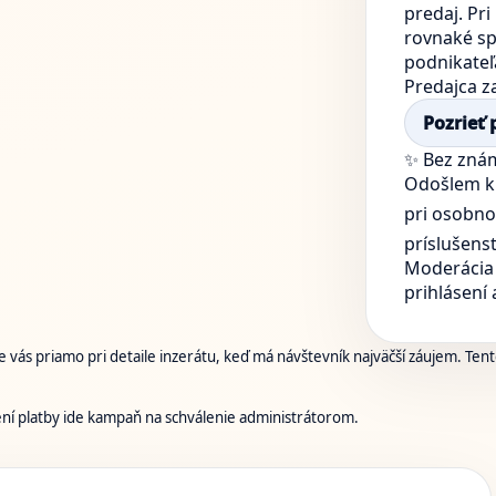
predaj. Pr
rovnaké sp
podnikateľ
Predajca z
Pozrieť 
✨ Bez zná
Odošlem k
pri osobn
príslušens
Moderácia 
prihlásení
 vás priamo pri detaile inzerátu, keď má návštevník najväčší záujem. Tento
ení platby ide kampaň na schválenie administrátorom.