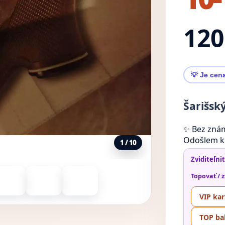
120
💡 Je cen
Šarišský
✨ Bez zná
Odošlem k
1 / 10
Zviditeľni
Topovať / z
VIP kart
TOP bal