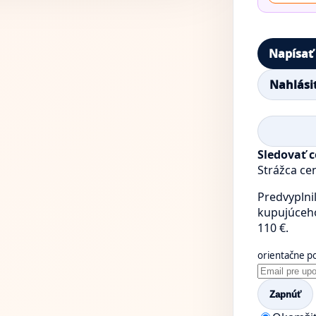
Napísať
Nahlási
Sledovať 
Strážca ce
Predvyplnil
kupujúceho 
110 €.
orientačne p
Zapnúť