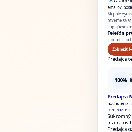
Okamži
emailov, pos
Ak pole vymaž
ozveme sa až 
kupujúcom pan
Telefón pr
jednoduchú be
Zobraziť k
Predajca te
100%
K
Predajca 
hodnotenia · 
Recenzie p
Súkromný 
inzerátov
L
Predajca o