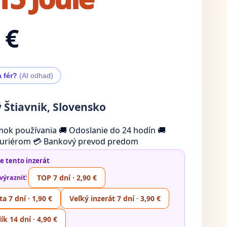
 €
a fér?
(AI odhad)
 Štiavnik, Slovensko
mok používania
🚚 Odoslanie do 24 hodín
🚚
uriérom
💳 Bankový prevod predom
te tento inzerát
TOP 7 dní · 2,90 €
výrazniť:
a 7 dní · 1,90 €
Veľký inzerát 7 dní · 3,90 €
ík 14 dní · 4,90 €