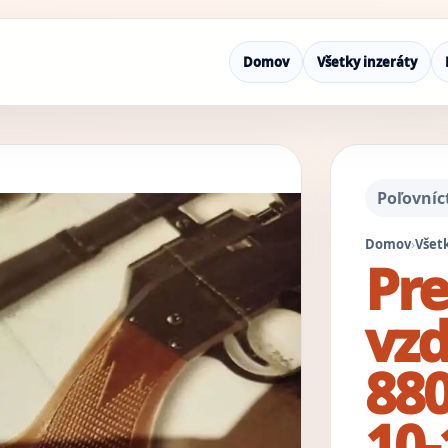
Domov
Všetky inzeráty
Poľovníc
Domov
›
Všetk
Pr
vz
880
10-