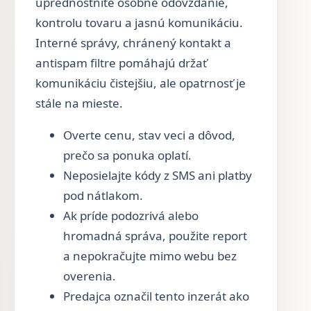
uprednostnite osobné odovzdanie,
kontrolu tovaru a jasnú komunikáciu.
Interné správy, chránený kontakt a
antispam filtre pomáhajú držať
komunikáciu čistejšiu, ale opatrnosť je
stále na mieste.
Overte cenu, stav veci a dôvod,
prečo sa ponuka oplatí.
Neposielajte kódy z SMS ani platby
pod nátlakom.
Ak príde podozrivá alebo
hromadná správa, použite report
a nepokračujte mimo webu bez
overenia.
Predajca označil tento inzerát ako