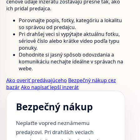
cenové údaje inzerátu zostávajú presne tak, ako
ich pridal predajca.
Porovnajte popis, fotky, kategóriu a lokalitu
so správou od predajcu.
Pri drahšej veci si vypýtajte aktuálnu fotku,
sériové číslo alebo krátke video podľa typu
ponuky.
Dohodnite si jasný spôsob odovzdania a
komunikáciu nechajte ideálne v správach na
webe.
Ako overiť predávajúceho
Bezpečný nákup cez
bazár
Ako napísať lepší inzerát
Bezpečný nákup
Neplaťte vopred neznámemu
predajcovi. Pri drahších veciach