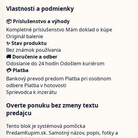
Vlastnosti a podmienky
📦 Príslušenstvo a výhody
Kompletné príslušenstvo
Mám doklad o kúpe
Originál balenie
✨ Stav produktu
Bez známok používania
🚚 Doručenie a odber
Odoslanie do 24 hodín
Odošlem kuriérom
💳 Platba
Bankový prevod predom
Platba pri osobnom
odbere
Platba v hotovosti
Sprievodca k inzerátu
Overte ponuku bez zmeny textu
predajcu
Tento blok je systémová pomôcka
PredamKupim.sk. Samotný názov, popis, fotky a