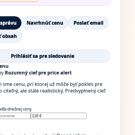
 správu
Navrhnúť cenu
Poslať email
ť obsah
Prihlásiť sa pre sledovanie
cenu
ny
Rozumný cieľ pre price alert
i sme cenu, pri ktorej už môže byť pokles pre
citeľný, ale stále realistický. Predvyplnený cieľ:
odľa dnešnej ceny