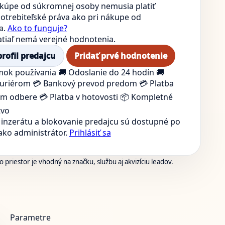
i kúpe od súkromnej osoby nemusia platiť
otrebiteľské práva ako pri nákupe od
a.
Ako to funguje?
atiaľ nemá verejné hodnotenia.
profil predajcu
Pridať prvé hodnotenie
mok používania
🚚 Odoslanie do 24 hodín
🚚
uriérom
💳 Bankový prevod predom
💳 Platba
om odbere
💳 Platba v hotovosti
📦 Kompletné
tvo
inzerátu a blokovanie predajcu sú dostupné po
 ako administrátor.
Prihlásiť sa
 priestor je vhodný na značku, službu aj akvizíciu leadov.
Parametre