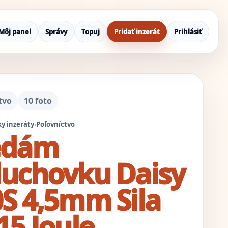
Môj panel
Správy
Topuj
Pridať inzerát
Prihlásiť
tvo
10 foto
y inzeráty
›
Poľovníctvo
edám
duchovku Daisy
S 4,5mm Sila
15 Joule