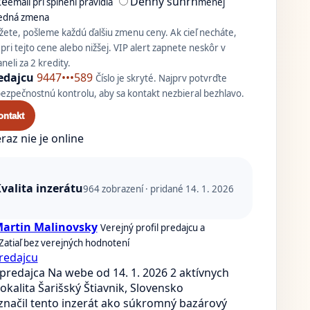
te
Denný súhrn
email pri splnení pravidla
menej
ledná zmena
ete, pošleme každú ďalšiu zmenu ceny. Ak cieľ necháte,
pri tejto cene alebo nižšej. VIP alert zapnete neskôr v
eli za 2 kredity.
edajcu
9447•••589
Číslo je skryté. Najprv potvrďte
zpečnostnú kontrolu, aby sa kontakt nezbieral bezhlavo.
ontakt
raz nie je online
valita inzerátu
964
zobrazení · pridané 14. 1. 2026
Martin Malinovsky
Verejný profil predajcu a
Zatiaľ bez verejných hodnotení
redajcu
predajca
Na webe od 14. 1. 2026
2 aktívnych
okalita Šarišský Štiavnik, Slovensko
značil tento inzerát ako súkromný bazárový