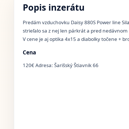
Popis inzerátu
Predám vzduchovku Daisy 880S Power line Sil
strieľalo sa z nej len párkrát a pred nedávno
V cene je aj optika 4x15 a diabolky točene + b
Cena
120€ Adresa: Šarišský Štiavnik 66