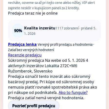
necháte, ozveme sa až pri tejto cene alebo nižšej. VIP alert
zapnete neskôr v kupujúcom paneli za 2 kredity.
Predajca teraz nie je online
Kvalita inzerátu
1117
zobrazení · pridané 5.
90%
1. 2026
Predajca lenka
Verejný profil predajcu a hodnotenia ·
Zatiaľ bez verejných hodnotení
Recenzie predajcu
Súkromný predajca
Na webe od 5. 1. 2026
4
aktívnych inzerátov
Lokalita 272C+M6
Ružomberok, Slovensko
Predajca označil tento inzerát ako súkromný
bazárový predaj. Pri kúpe od súkromnej osoby
nemusia platiť rovnaké spotrebiteľské práva ako
pri nákupe od podnikateľa.
Ako to funguje?
Predajca zatiaľ nemá verejné hodnotenia.
Pozrieť profil predajcu