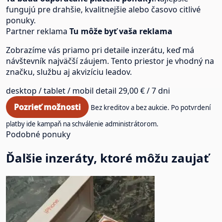
fungujú pre drahšie, kvalitnejšie alebo časovo citlivé
ponuky.
Partner reklama
Tu môže byť vaša reklama
Zobrazíme vás priamo pri detaile inzerátu, keď má
návštevník najväčší záujem. Tento priestor je vhodný na
značku, službu aj akvizíciu leadov.
desktop / tablet / mobil
detail
29,00 € / 7 dni
Pozrieť možnosti
Bez kreditov a bez aukcie. Po potvrdení
platby ide kampaň na schválenie administrátorom.
Podobné ponuky
Ďalšie inzeráty, ktoré môžu zaujať