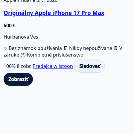
Apple
Pridané 3. 7. 2026
Originálny Apple iPhone 17 Pro Max
600 €
Hurbanova Ves
✨ Bez známok používania
🧾 Nikdy nepoužívané
🧾 V
záruke
📦 Kompletné príslušenstvo
100%
8 zobr.
Predajca wilstoon
Sledovať
Zobraziť