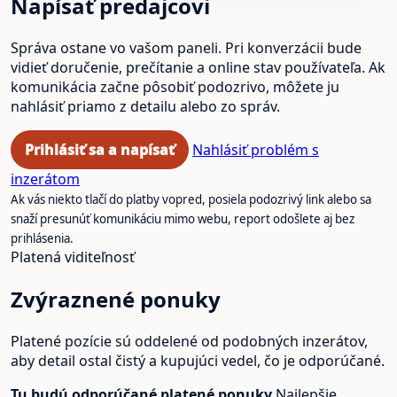
Napísať predajcovi
Správa ostane vo vašom paneli. Pri konverzácii bude
vidieť doručenie, prečítanie a online stav používateľa. Ak
komunikácia začne pôsobiť podozrivo, môžete ju
nahlásiť priamo z detailu alebo zo správ.
Prihlásiť sa a napísať
Nahlásiť problém s
inzerátom
Ak vás niekto tlačí do platby vopred, posiela podozrivý link alebo sa
snaží presunúť komunikáciu mimo webu, report odošlete aj bez
prihlásenia.
Platená viditeľnosť
Zvýraznené ponuky
Platené pozície sú oddelené od podobných inzerátov,
aby detail ostal čistý a kupujúci vedel, čo je odporúčané.
Tu budú odporúčané platené ponuky.
Najlepšie