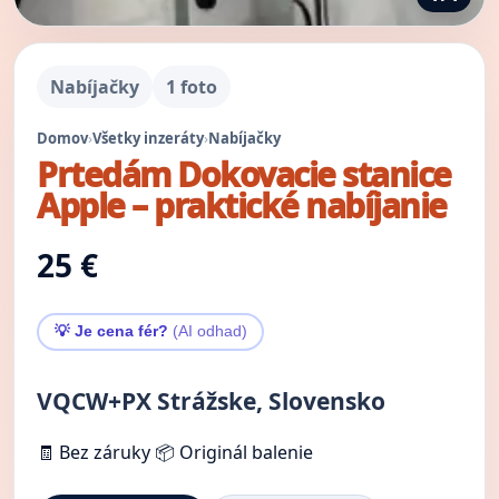
Nabíjačky
1 foto
Domov
›
Všetky inzeráty
›
Nabíjačky
Prtedám Dokovacie stanice
Apple – praktické nabíjanie
25 €
💡 Je cena fér?
(AI odhad)
VQCW+PX Strážske, Slovensko
🧾 Bez záruky
📦 Originál balenie