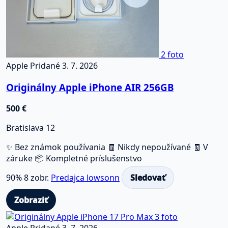
2 foto
Apple
Pridané 3. 7. 2026
Originálny Apple iPhone AIR 256GB
500 €
Bratislava 12
✨ Bez známok používania
🧾 Nikdy nepoužívané
🧾 V
záruke
📦 Kompletné príslušenstvo
90%
8 zobr.
Predajca lowsonn
Sledovať
Zobraziť
3 foto