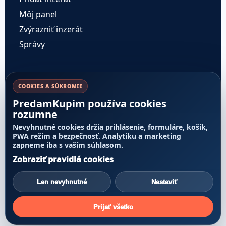
Môj panel
Zvýrazniť inzerát
Správy
Pravidlá a dôvera
COOKIES A SÚKROMIE
PredamKupim používa cookies
Cenník služieb
rozumne
Pravidlá inzercie
Nevyhnutné cookies držia prihlásenie, formuláre, košík,
Transparentnosť poradia
PWA režim a bezpečnosť. Analytiku a marketing
zapneme iba s vaším súhlasom.
Nahlásiť obsah
Zobraziť pravidlá cookies
Reklamácie a odstúpenie
Alternatívne riešenie sporov
Len nevyhnutné
Nastaviť
Prijať všetko