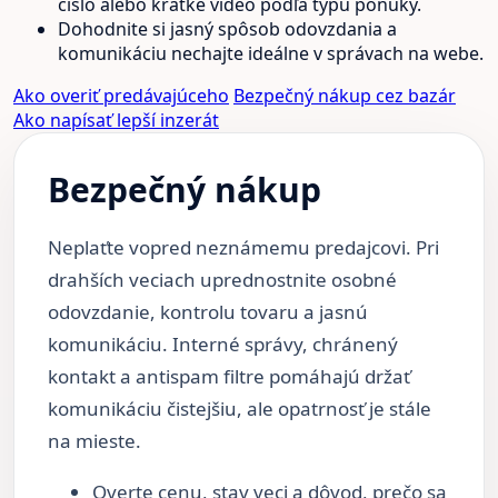
číslo alebo krátke video podľa typu ponuky.
Dohodnite si jasný spôsob odovzdania a
komunikáciu nechajte ideálne v správach na webe.
Ako overiť predávajúceho
Bezpečný nákup cez bazár
Ako napísať lepší inzerát
Bezpečný nákup
Neplaťte vopred neznámemu predajcovi. Pri
drahších veciach uprednostnite osobné
odovzdanie, kontrolu tovaru a jasnú
komunikáciu. Interné správy, chránený
kontakt a antispam filtre pomáhajú držať
komunikáciu čistejšiu, ale opatrnosť je stále
na mieste.
Overte cenu, stav veci a dôvod, prečo sa