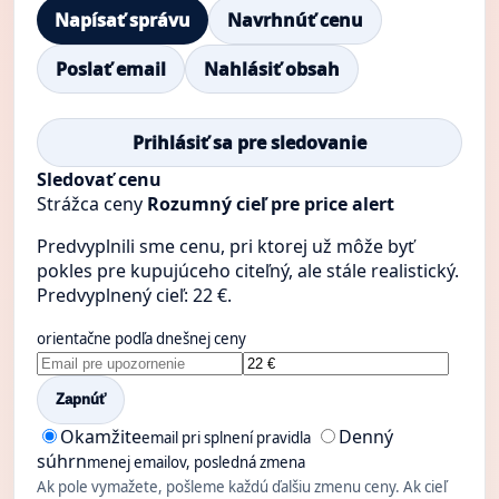
Napísať správu
Navrhnúť cenu
Poslať email
Nahlásiť obsah
Prihlásiť sa pre sledovanie
Sledovať cenu
Strážca ceny
Rozumný cieľ pre price alert
Predvyplnili sme cenu, pri ktorej už môže byť
pokles pre kupujúceho citeľný, ale stále realistický.
Predvyplnený cieľ: 22 €.
orientačne podľa dnešnej ceny
Zapnúť
Okamžite
Denný
email pri splnení pravidla
súhrn
menej emailov, posledná zmena
Ak pole vymažete, pošleme každú ďalšiu zmenu ceny. Ak cieľ