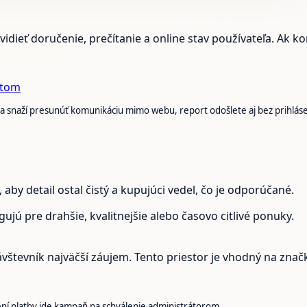
vidieť doručenie, prečítanie a online stav používateľa. Ak 
átom
o sa snaží presunúť komunikáciu mimo webu, report odošlete aj bez prihláse
by detail ostal čistý a kupujúci vedel, čo je odporúčané.
gujú pre drahšie, kvalitnejšie alebo časovo citlivé ponuky.
števník najväčší záujem. Tento priestor je vhodný na značku
ení platby ide kampaň na schválenie administrátorom.