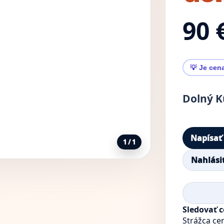
90 
💡 Je cen
Dolný K
Napísať
1 / 1
Nahlási
Sledovať 
Strážca ce