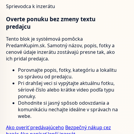
Sprievodca k inzerátu
Overte ponuku bez zmeny textu
predajcu
Tento blok je systémová pomôcka
PredamKupim.sk. Samotný názov, popis, fotky a
cenové údaje inzerátu zostávajú presne tak, ako
ich pridal predajca.
Porovnajte popis, fotky, kategóriu a lokalitu
so správou od predajcu.
Pri drahšej veci si vypýtajte aktuálnu fotku,
sériové číslo alebo krátke video podľa typu
ponuky.
Dohodnite si jasný spôsob odovzdania a
komunikáciu nechajte ideálne v správach na
webe.
Ako overiť predávajúceho
Bezpečný nákup cez