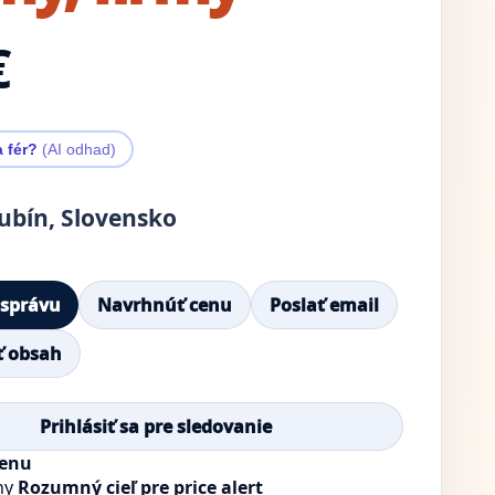
€
a fér?
(AI odhad)
ubín, Slovensko
 správu
Navrhnúť cenu
Poslať email
ť obsah
Prihlásiť sa pre sledovanie
cenu
ny
Rozumný cieľ pre price alert