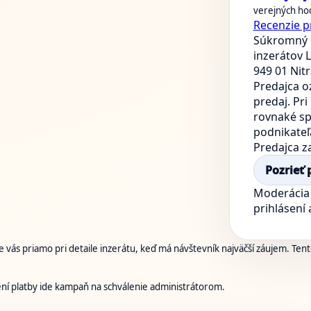
verejných ho
Recenzie p
Súkromný 
inzerátov
L
949 01 Nit
Predajca o
predaj. Pr
rovnaké sp
podnikateľ
Predajca z
Pozrieť 
Moderácia 
prihlásení
 vás priamo pri detaile inzerátu, keď má návštevník najväčší záujem. Tento
ení platby ide kampaň na schválenie administrátorom.