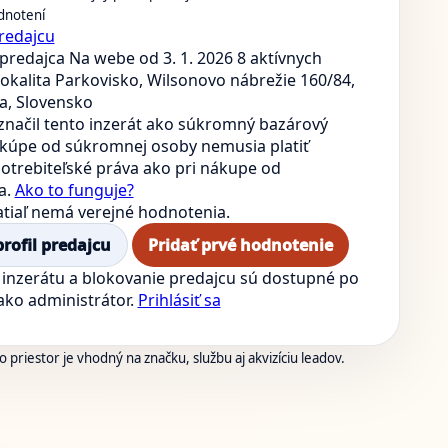
dnotení
redajcu
predajca
Na webe od 3. 1. 2026
8 aktívnych
okalita Parkovisko, Wilsonovo nábrežie 160/84,
ra, Slovensko
značil tento inzerát ako súkromný bazárový
i kúpe od súkromnej osoby nemusia platiť
otrebiteľské práva ako pri nákupe od
a.
Ako to funguje?
atiaľ nemá verejné hodnotenia.
profil predajcu
Pridať prvé hodnotenie
inzerátu a blokovanie predajcu sú dostupné po
 ako administrátor.
Prihlásiť sa
 priestor je vhodný na značku, službu aj akvizíciu leadov.