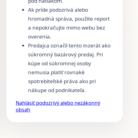
pod nátlakom.
Ak príde podozrivá alebo
hromadná správa, použite report
a nepokračujte mimo webu bez
overenia.
Predajca označil tento inzerát ako
súkromný bazárový predaj. Pri
kúpe od súkromnej osoby
nemusia platiť rovnaké
spotrebiteľské práva ako pri
nákupe od podnikateľa.
Nahlásiť podozrivý alebo nezákonný
obsah