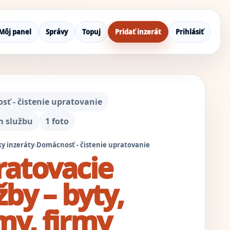
Môj panel
Správy
Topuj
Pridať inzerát
Prihlásiť
ť - čistenie upratovanie
 službu
1 foto
y inzeráty
›
Domácnosť - čistenie upratovanie
atovacie
žby – byty,
y, firmy