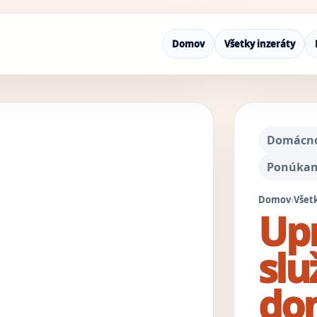
Domov
Všetky inzeráty
Domácnos
Ponúkam
Domov
›
Všetk
Upr
slu
dom