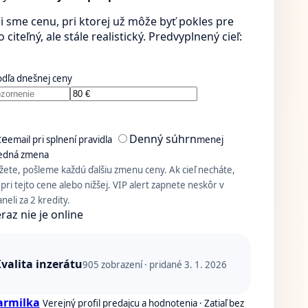
i sme cenu, pri ktorej už môže byť pokles pre
citeľný, ale stále realistický. Predvyplnený cieľ:
odľa dnešnej ceny
te
Denný súhrn
email pri splnení pravidla
menej
ledná zmena
ete, pošleme každú ďalšiu zmenu ceny. Ak cieľ necháte,
pri tejto cene alebo nižšej. VIP alert zapnete neskôr v
eli za 2 kredity.
raz nie je online
valita inzerátu
905
zobrazení · pridané 3. 1. 2026
armilka
Verejný profil predajcu a hodnotenia · Zatiaľ bez