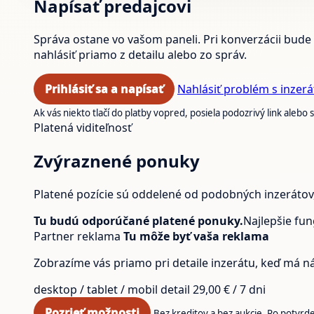
Napísať predajcovi
Správa ostane vo vašom paneli. Pri konverzácii bude 
nahlásiť priamo z detailu alebo zo správ.
Prihlásiť sa a napísať
Nahlásiť problém s inzer
Ak vás niekto tlačí do platby vopred, posiela podozrivý link aleb
Platená viditeľnosť
Zvýraznené ponuky
Platené pozície sú oddelené od podobných inzerátov, a
Tu budú odporúčané platené ponuky.
Najlepšie fun
Partner reklama
Tu môže byť vaša reklama
Zobrazíme vás priamo pri detaile inzerátu, keď má náv
desktop / tablet / mobil
detail
29,00 € / 7 dni
Pozrieť možnosti
Bez kreditov a bez aukcie. Po potvrd