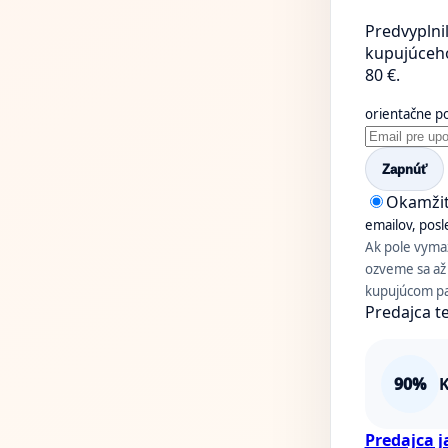
Predvyplnil
kupujúceho 
80 €.
orientačne p
Zapnúť
Okamži
emailov, pos
Ak pole vymaž
ozveme sa až 
kupujúcom pan
Predajca te
90%
K
Predajca j