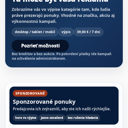
Zobrazíme vás vo výpise kategórie tam, kde ľudia
práve prezerajú ponuky. Vhodné na značku, akciu aj
výkonnostnú kampaň.
desktop / tablet / mobil
výpis
39,00 € / 7 dni
Pozrieť možnosti
Bez kreditov a bez aukcie. Po potvrdení platby ide kampaň
na schválenie administrátorom.
SPONZOROVANÉ
Sponzorované ponuky
Predajcovia ich zvýraznili, aby ste ich našli rýchlejšie.
hore vo výpise
jasne označené
bez rušenia hľadania