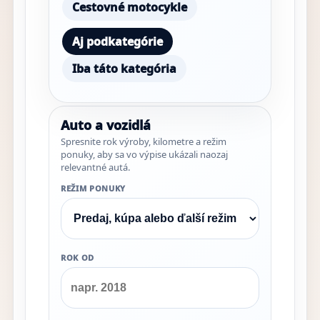
Cestovné motocykle
Aj podkategórie
Iba táto kategória
Auto a vozidlá
Spresnite rok výroby, kilometre a režim
ponuky, aby sa vo výpise ukázali naozaj
relevantné autá.
REŽIM PONUKY
ROK OD