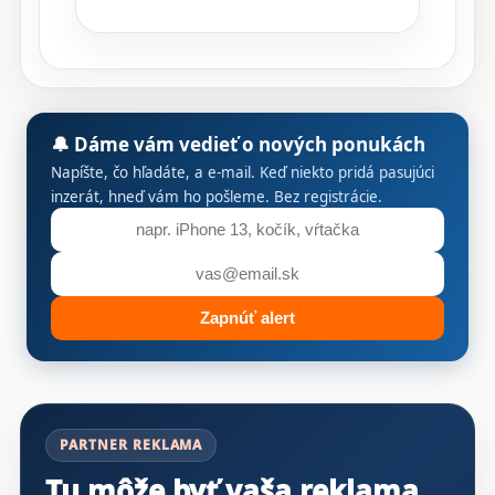
🔔 Dáme vám vedieť o nových ponukách
Napíšte, čo hľadáte, a e-mail. Keď niekto pridá pasujúci
inzerát, hneď vám ho pošleme. Bez registrácie.
Zapnúť alert
Výsledky inzerátov
PARTNER REKLAMA
Tu môže byť vaša reklama