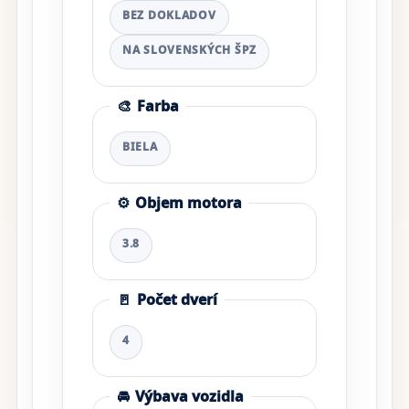
BEZ DOKLADOV
NA SLOVENSKÝCH ŠPZ
🎨
Farba
BIELA
⚙️
Objem motora
3.8
🚪
Počet dverí
4
🚘
Výbava vozidla