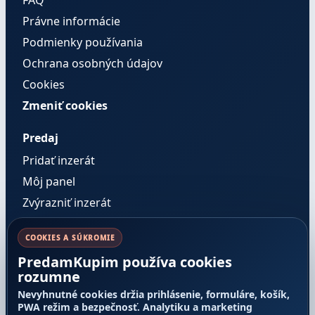
FAQ
Právne informácie
Podmienky používania
Ochrana osobných údajov
Cookies
Zmeniť cookies
Predaj
Pridať inzerát
Môj panel
Zvýrazniť inzerát
Správy
COOKIES A SÚKROMIE
PredamKupim používa cookies
Pravidlá a dôvera
rozumne
Cenník služieb
Nevyhnutné cookies držia prihlásenie, formuláre, košík,
Pravidlá inzercie
PWA režim a bezpečnosť. Analytiku a marketing