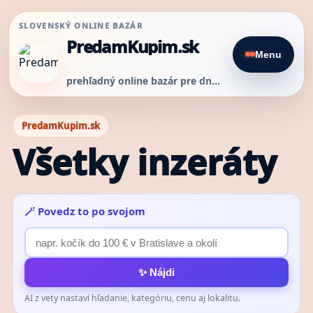
SLOVENSKÝ ONLINE BAZÁR
PredamKupim.sk
Menu
prehľadný online bazár pre dnešný predaj
PredamKupim.sk
Všetky inzeráty
🪄 Povedz to po svojom
✨ Nájdi
AI z vety nastaví hľadanie, kategóriu, cenu aj lokalitu.