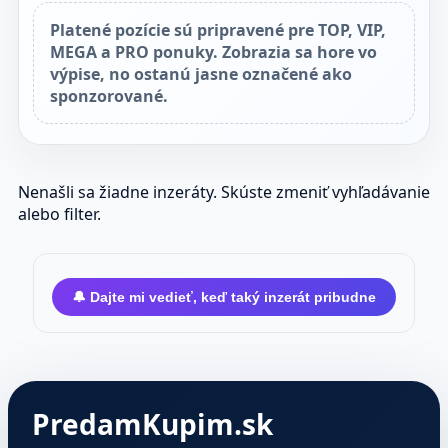
Platené pozície sú pripravené pre TOP, VIP,
MEGA a PRO ponuky. Zobrazia sa hore vo
výpise, no ostanú jasne označené ako
sponzorované.
Nenašli sa žiadne inzeráty. Skúste zmeniť vyhľadávanie
alebo filter.
🔔 Dajte mi vedieť, keď taký inzerát pribudne
PredamKupim.sk