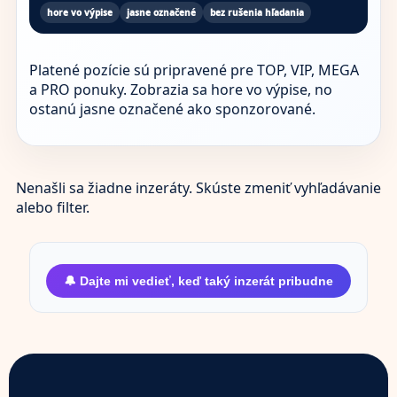
hore vo výpise
jasne označené
bez rušenia hľadania
Platené pozície sú pripravené pre TOP, VIP, MEGA
a PRO ponuky. Zobrazia sa hore vo výpise, no
ostanú jasne označené ako sponzorované.
Nenašli sa žiadne inzeráty. Skúste zmeniť vyhľadávanie
alebo filter.
🔔 Dajte mi vedieť, keď taký inzerát pribudne