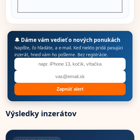
🔔 Dáme vám vedieť o nových ponukách
Napíšte, čo hľadáte, a e-mail. Keď niekto pridá pasujúci
inzerát, hneď vám ho pošleme. Bez registrácie.
Zapnúť alert
Výsledky inzerátov