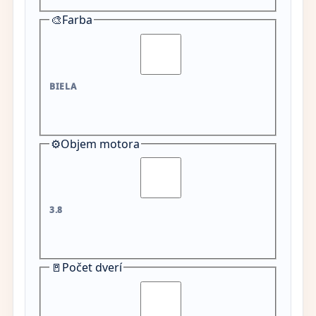
🎨
Farba
BIELA
⚙️
Objem motora
3.8
🚪
Počet dverí