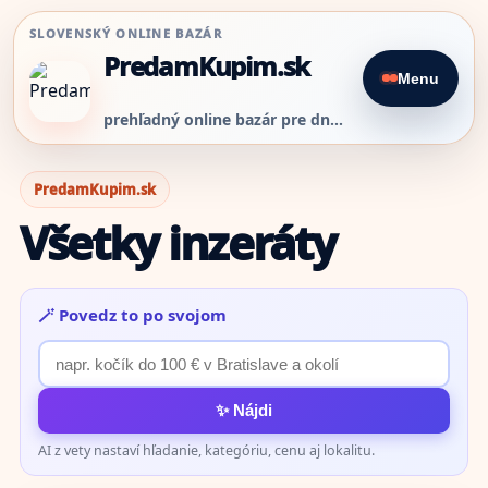
SLOVENSKÝ ONLINE BAZÁR
PredamKupim.sk
Menu
prehľadný online bazár pre dnešný predaj
PredamKupim.sk
Všetky inzeráty
🪄 Povedz to po svojom
✨ Nájdi
AI z vety nastaví hľadanie, kategóriu, cenu aj lokalitu.