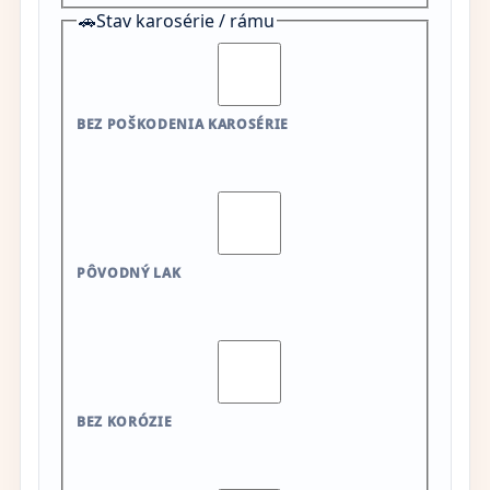
🚗
Stav karosérie / rámu
BEZ POŠKODENIA KAROSÉRIE
PÔVODNÝ LAK
BEZ KORÓZIE