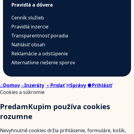
Pravidlá a dôvera
Cenník služieb
Pravidlá inzercie
Transparentnosť poradia
Nahlásiť obsah
Reklamácie a odstúpenie
Alternatívne riešenie sporov
⌂
Domov
⌕
Inzeráty
＋
Pridať
✉
Správy
●
Prihlásiť
Cookies a súkromie
PredamKupim používa cookies
rozumne
Nevyhnutné cookies držia prihlásenie, formuláre, košík,