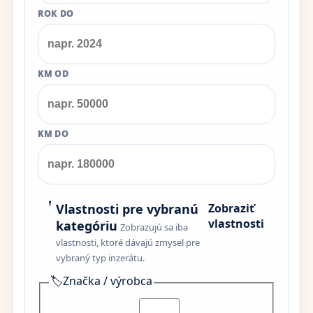
ROK DO
KM OD
KM DO
Vlastnosti pre vybranú
Zobraziť
vlastnosti
kategóriu
Zobrazujú sa iba
vlastnosti, ktoré dávajú zmysel pre
vybraný typ inzerátu.
🏷️
Značka / výrobca