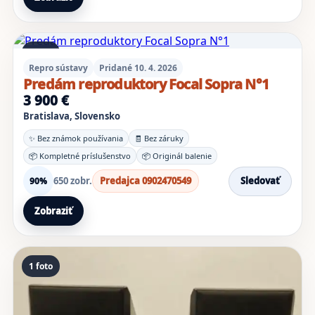
1 foto
Repro sústavy
Pridané 10. 4. 2026
Predám reproduktory Focal Sopra N°1
3 900 €
Bratislava, Slovensko
✨ Bez známok používania
🧾 Bez záruky
📦 Kompletné príslušenstvo
📦 Originál balenie
650 zobr.
Predajca 0902470549
Sledovať
90%
Zobraziť
1 foto