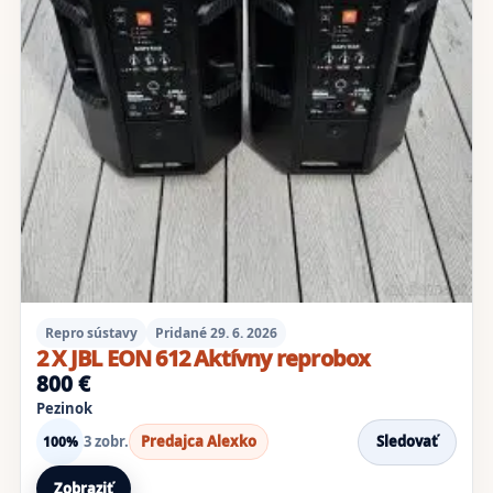
Repro sústavy
Pridané 29. 6. 2026
2 X JBL EON 612 Aktívny reprobox
800 €
Pezinok
3 zobr.
Predajca Alexko
Sledovať
100%
Zobraziť