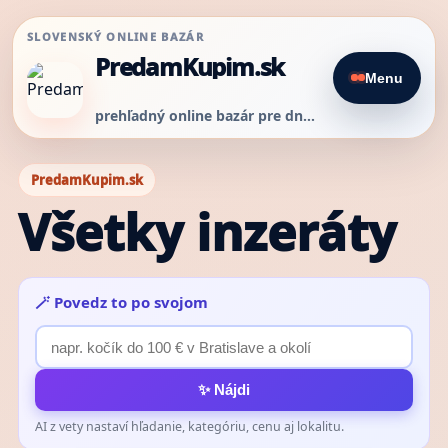
SLOVENSKÝ ONLINE BAZÁR
PredamKupim.sk
Menu
prehľadný online bazár pre dnešný predaj
PredamKupim.sk
Všetky inzeráty
🪄 Povedz to po svojom
✨ Nájdi
AI z vety nastaví hľadanie, kategóriu, cenu aj lokalitu.