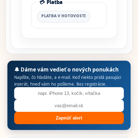
💳
Platba
PLATBA V HOTOVOSTI
🔔 Dáme vám vedieť o nových ponukách
Napíšte, čo hľadáte, a e-mail. Keď niekto pridá pasujúci
inzerát, hneď vám ho pošleme. Bez registrácie.
Zapnúť alert