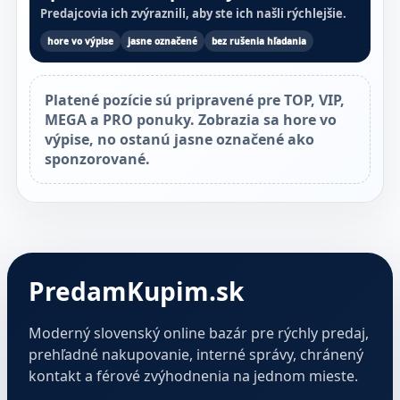
Predajcovia ich zvýraznili, aby ste ich našli rýchlejšie.
hore vo výpise
jasne označené
bez rušenia hľadania
Platené pozície sú pripravené pre TOP, VIP,
MEGA a PRO ponuky. Zobrazia sa hore vo
výpise, no ostanú jasne označené ako
sponzorované.
PredamKupim.sk
Moderný slovenský online bazár pre rýchly predaj,
prehľadné nakupovanie, interné správy, chránený
kontakt a férové zvýhodnenia na jednom mieste.