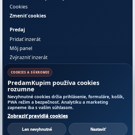
Cookies
Zmeniť cookies
Predaj
Pridať inzerát
Môj panel
Zvýrazniť inzerát
Správy
COOKIES A SÚKROMIE
PredamKupim používa cookies
Pravidlá a dôvera
rozumne
Cenník služieb
Nevyhnutné cookies držia prihlásenie, formuláre, košík,
Pravidlá inzercie
PWA režim a bezpečnosť. Analytiku a marketing
zapneme iba s vaším súhlasom.
Transparentnosť poradia
Zobraziť pravidlá cookies
Nahlásiť obsah
Reklamácie a odstúpenie
Len nevyhnutné
Nastaviť