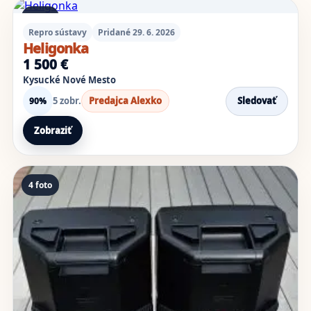
Výsledky inzerátov
6 foto
Repro sústavy
Pridané 29. 6. 2026
Heligonka
1 500 €
Kysucké Nové Mesto
5 zobr.
Predajca Alexko
Sledovať
90%
Zobraziť
4 foto