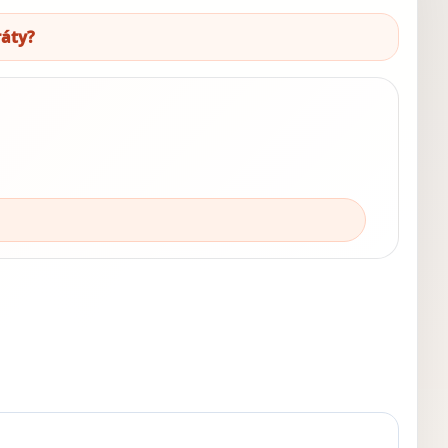
ráty?