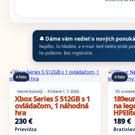
🔔 Dáme vám vedieť o nových ponuk
Napíšte, čo hľadáte, a e-mail. Keď niekto pridá pa
ho pošleme. Bez registrácie.
Výsledky inzerátov
4 foto
4 foto
Herné konzoly
Pridané 1. 7. 2026
PC a note
Xbox Series S 512GB s 1
189eu
ovládačom, 1 náhodná
na leg
hra
HPElit
230 €
189 €
Prievidza
Bratisla