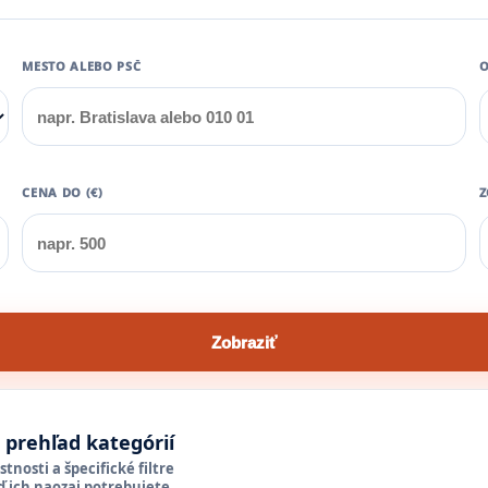
MESTO ALEBO PSČ
O
CENA DO (€)
Z
Zobraziť
a prehľad kategórií
tnosti a špecifické filtre
ď ich naozaj potrebujete.