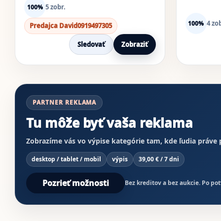
5 zobr.
100%
4 zob
100%
Predajca David0919497305
Sledovať
Zobraziť
PARTNER REKLAMA
Tu môže byť vaša reklama
Zobrazíme vás vo výpise kategórie tam, kde ľudia práve
desktop / tablet / mobil
výpis
39,00 € / 7 dni
Pozrieť možnosti
Bez kreditov a bez aukcie. Po p