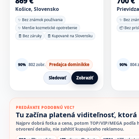
869 €
700 €
Košice, Slovensko
Prievidz
✨ Bez známok používania
✨ Bez znám
✨ Menšie kozmetické opotrebenie
📦 Bez prís
🧾 Bez záruky
🧾 Kupované na Slovensku
802 zobr.
Predajca dominikke
804 
90%
90%
Sledovať
Zobraziť
PREDÁVATE PODOBNÚ VEC?
Tu začína platená viditeľnosť, ktorá
Najprv dobrá fotka a cena, potom TOP/VIP/MEGA podľa ho
otvorení detailu, nie zahltiť kupujúceho reklamou.