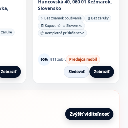
Huncovská 40, 060 01 Kežmarok,
vka,
Slovensko
✨ Bez známok používania
🧾 Bez záruky
🧾 Kupované na Slovensku
V záruke
📦 Kompletné príslušenstvo
911 zobr.
Predajca mobil
90%
Zobraziť
Sledovať
Zobraziť
Zvýšiť viditeľnosť