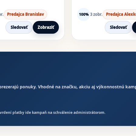
r.
Predajca Branislav
3 zobr.
Predajca Alexk
100%
Sledovať
Zobraziť
Sledovať
 prezerajú ponuky. Vhodné na značku, akciu aj výkonnostnú kam
otvrdení platby ide kampaň na schválenie administrátorom.