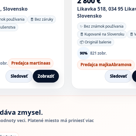
2 800 €
a, Slovensko
Likavka 518, 034 95 Lika
Slovensko
ok používania
🧾 Bez záruky
✨ Bez známok používania
lušenstva
🧾 Kupované na Slovensku
🧾 
📦 Originál balenie
821 zobr.
90%
zobr.
Predajca martinaas
Predajca majkaAbramova
Sledovať
Zobraziť
Sledovať
 dáva zmysel.
dnoty veci. Platené miesto má priniesť viac