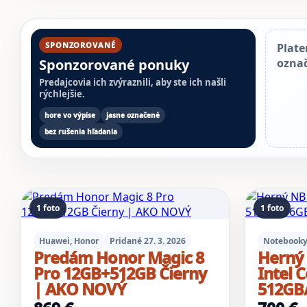
SPONZOROVANÉ
Plate
Sponzorované ponuky
ozna
Predajcovia ich zvýraznili, aby ste ich našli
rýchlejšie.
hore vo výpise
jasne označené
bez rušenia hľadania
1 foto
1 foto
Huawei, Honor
Pridané 27. 3. 2026
Notebook
Predám Honor Magic 8
Herný 
Pro 12GB+512GB Čierny
Intel C
| AKO NOVÝ
512GB/