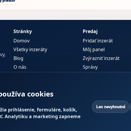
ý priestor
Stránky
Predaj
Domov
Pridať inzerát
Všetky inzeráty
Môj panel
vy,
Blog
Zvýrazniť inzerát
O nás
Správy
Kontakt
FAQ
oužíva cookies
Právne informácie
Podmienky používania
Len nevyhnutné
ia prihlásenie, formuláre, košík,
Ochrana osobných údajov
ť. Analytiku a marketing zapneme
Cookies
Zmeniť cookies