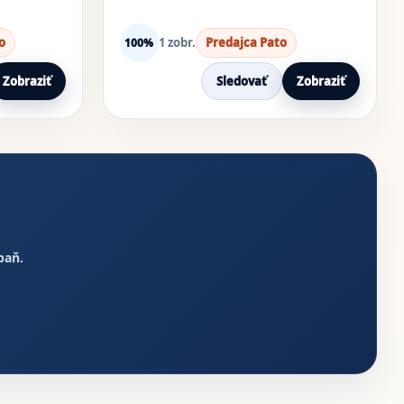
o
1 zobr.
Predajca Pato
100%
Zobraziť
Sledovať
Zobraziť
paň.