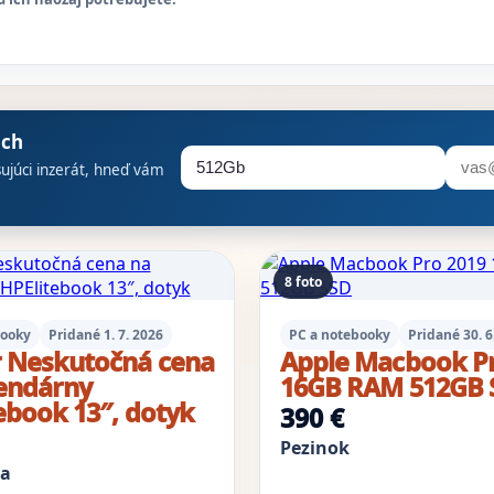
ách
sujúci inzerát, hneď vám
8 foto
booky
Pridané 1. 7. 2026
PC a notebooky
Pridané 30. 6
r Neskutočná cena
Apple Macbook Pr
endárny
16GB RAM 512GB 
ebook 13″, dotyk
390 €
Pezinok
va