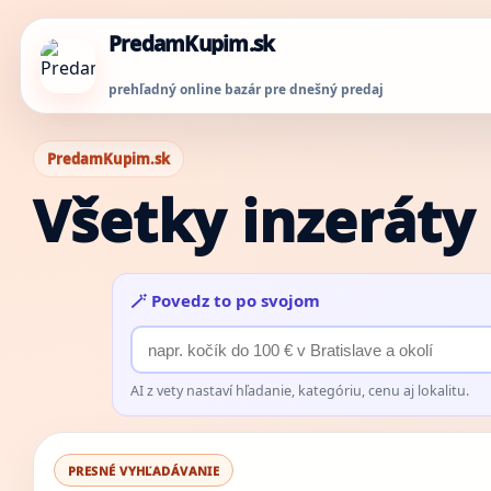
PredamKupim.sk
prehľadný online bazár pre dnešný predaj
PredamKupim.sk
Všetky inzeráty
🪄 Povedz to po svojom
AI z vety nastaví hľadanie, kategóriu, cenu aj lokalitu.
PRESNÉ VYHĽADÁVANIE