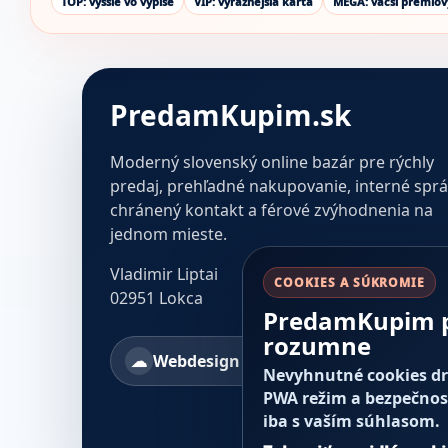
TOP: vyššie vo výpise
VIP: výraznejšia karta
MEGA: väčší prémiov
PredamKupim.sk
Moderný slovenský online bazár pre rýchly
predaj, prehľadné nakupovanie, interné sprá
chránený kontakt a férové zvýhodnenia na
jednom mieste.
Vladimir Liptai
COOKIES A SÚKROMIE
02951 Lokca
PredamKupim p
rozumne
Webdesign a SEO od CottonCloud
Nevyhnutné cookies drž
PWA režim a bezpečnos
iba s vaším súhlasom.