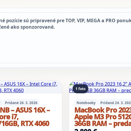
né pozície sú pripravené pre TOP, VIP, MEGA a PRO ponuk
čené ako sponzorované.
1 foto
y
Pridané 26. 3. 2026
Notebooky
Pridané 24. 3. 20
NB – ASUS 16X –
MacBook Pro 2023
ore i7,
Apple M3 Pro 512
16GB, RTX 4060
36GB RAM – preda