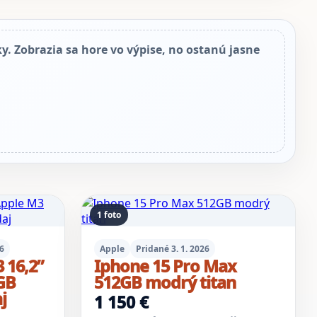
y. Zobrazia sa hore vo výpise, no ostanú jasne
1 foto
26
Apple
Pridané 3. 1. 2026
 16,2”
Iphone 15 Pro Max
GB
512GB modrý titan
j
1 150 €