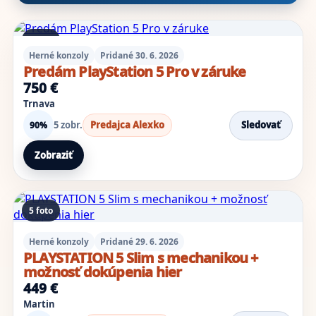
Výsledky inzerátov
1 foto
Herné konzoly
Pridané 30. 6. 2026
Predám PlayStation 5 Pro v záruke
750 €
Trnava
5 zobr.
Predajca Alexko
Sledovať
90%
Zobraziť
5 foto
Herné konzoly
Pridané 29. 6. 2026
PLAYSTATION 5 Slim s mechanikou +
možnosť dokúpenia hier
449 €
Martin