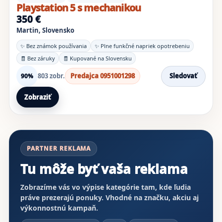
Playstation 5 s mechanikou
350 €
Martin, Slovensko
✨ Bez známok používania
✨ Plne funkčné napriek opotrebeniu
🧾 Bez záruky
🧾 Kupované na Slovensku
803 zobr.
Predajca 0951001298
Sledovať
90%
Zobraziť
PARTNER REKLAMA
Tu môže byť vaša reklama
Zobrazíme vás vo výpise kategórie tam, kde ľudia
práve prezerajú ponuky. Vhodné na značku, akciu aj
výkonnostnú kampaň.