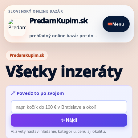
SLOVENSKÝ ONLINE BAZÁR
PredamKupim.sk
Menu
prehľadný online bazár pre dnešný predaj
PredamKupim.sk
Všetky inzeráty
🪄 Povedz to po svojom
✨ Nájdi
AI z vety nastaví hľadanie, kategóriu, cenu aj lokalitu.