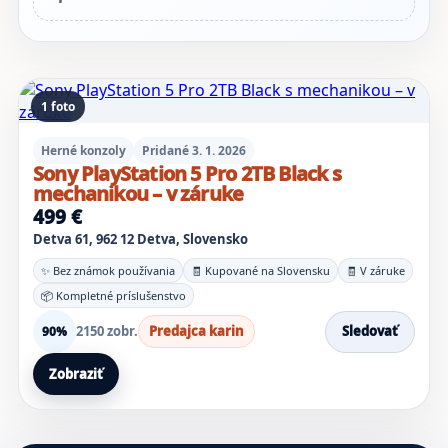
1 foto
Herné konzoly
Pridané 3. 1. 2026
Sony PlayStation 5 Pro 2TB Black s
mechanikou – v záruke
499 €
Detva 61, 962 12 Detva, Slovensko
✨ Bez známok používania
🧾 Kupované na Slovensku
🧾 V záruke
📦 Kompletné príslušenstvo
2150 zobr.
Predajca karin
Sledovať
90%
Zobraziť