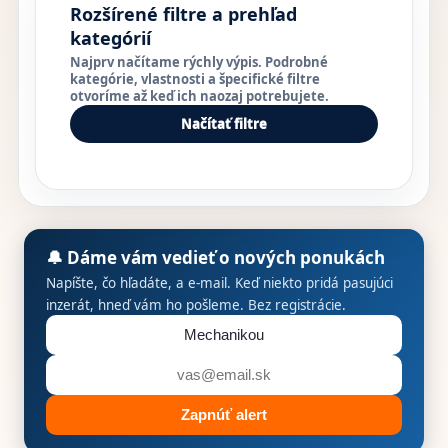
Rozšírené filtre a prehľad
kategórií
Najprv načítame rýchly výpis. Podrobné
kategórie, vlastnosti a špecifické filtre
otvoríme až keď ich naozaj potrebujete.
Načítať filtre
🔔 Dáme vám vedieť o nových ponukách
Napíšte, čo hľadáte, a e-mail. Keď niekto pridá pasujúci
inzerát, hneď vám ho pošleme. Bez registrácie.
Zapnúť alert