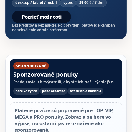
desktop / tablet / mobil
výpis
39,00 € / 7 dni
Pozrieť možnosti
Bez kreditov a bez aukcie. Po potvrdení platby ide kampaň
na schválenie administrátorom.
SPONZOROVANÉ
Sponzorované ponuky
Predajcovia ich zvýraznili, aby ste ich našli rýchlejšie.
hore vo výpise
jasne označené
bez rušenia hľadania
Platené pozície sú pripravené pre TOP, VIP,
MEGA a PRO ponuky. Zobrazia sa hore vo
výpise, no ostanú jasne označené ako
sponzorované.