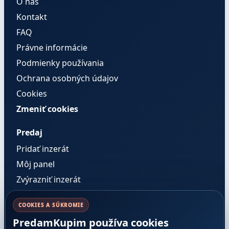
O nás
Kontakt
FAQ
Právne informácie
Podmienky používania
Ochrana osobných údajov
Cookies
Zmeniť cookies
Predaj
Pridať inzerát
Môj panel
Zvýrazniť inzerát
Správy
COOKIES A SÚKROMIE
PredamKupim používa cookies
Pravidlá a dôvera