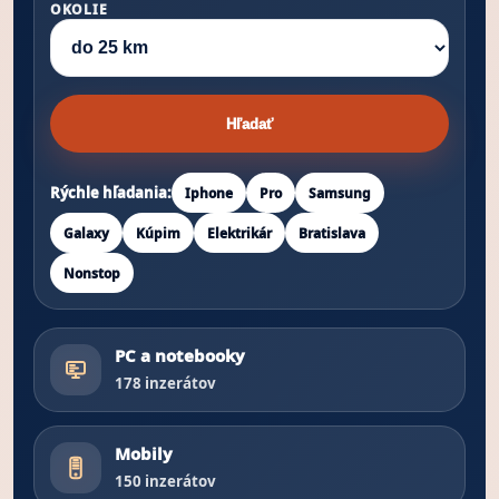
OKOLIE
Hľadať
Rýchle hľadania:
Iphone
Pro
Samsung
Galaxy
Kúpim
Elektrikár
Bratislava
Nonstop
PC a notebooky
178 inzerátov
Mobily
150 inzerátov