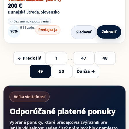
200 €
Dunajská Streda, Slovensko
✨ Bez známok používania
911 zobr.
Predajca ja
90%
Zobraziť
Sledovať
…
← Predošlá
1
47
48
49
50
Ďalšia →
Veľká viditeľnosť
Odporúčané platené ponuky
Vybrané ponuky, ktoré predajcovia zvýraznili pre
lepšiu viditeľnosť. Jeden čistý prémiový blok namiesto