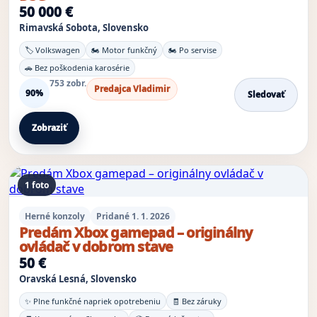
50 000 €
Rimavská Sobota, Slovensko
🏷️ Volkswagen
🏍️ Motor funkčný
🏍️ Po servise
🚗 Bez poškodenia karosérie
753 zobr.
Predajca Vladimir
90%
Sledovať
Zobraziť
1 foto
Herné konzoly
Pridané 1. 1. 2026
Predám Xbox gamepad – originálny
ovládač v dobrom stave
50 €
Oravská Lesná, Slovensko
✨ Plne funkčné napriek opotrebeniu
🧾 Bez záruky