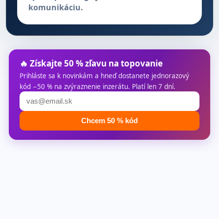
komunikáciu.
🔥 Získajte 50 % zľavu na topovanie
Prihláste sa k novinkám a hneď dostanete jednorazový
kód −50 % na zvýraznenie inzerátu. Platí len 7 dní.
Chcem 50 % kód