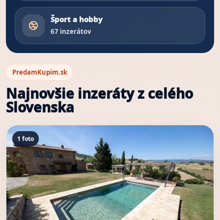
Šport a hobby
67 inzerátov
PredamKupim.sk
Najnovšie inzeráty z celého
Slovenska
Výsledky inzerátov
1 foto