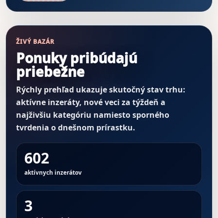
ŽIVÝ BAZÁR
Ponuky pribúdajú
priebežne
Rýchly prehľad ukazuje skutočný stav trhu:
aktívne inzeráty, nové veci za týždeň a
najživšiu kategóriu namiesto sporného
tvrdenia o dnešnom prírastku.
602
aktívnych inzerátov
3