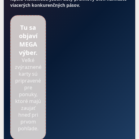
viacerých konkurenčných pásov.
Tu sa
objaví
MEGA
výber.
Veľké
zvýraznené
karty sú
pripravené
pre
ponuky,
ktoré majú
zaujať
hneď pri
prvom
pohľade.