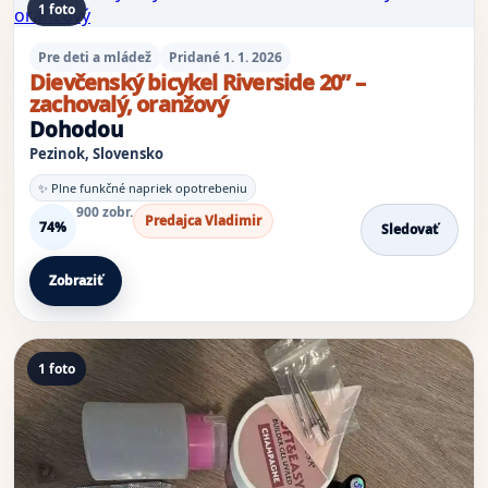
1 foto
Pre deti a mládež
Pridané 1. 1. 2026
Dievčenský bicykel Riverside 20” –
zachovalý, oranžový
Dohodou
Pezinok, Slovensko
✨ Plne funkčné napriek opotrebeniu
900 zobr.
Predajca Vladimir
74%
Sledovať
Zobraziť
1 foto