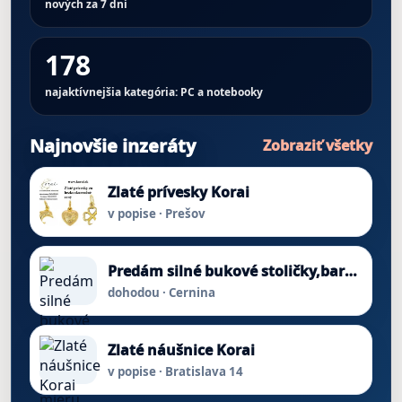
nových za 7 dní
178
najaktívnejšia kategória: PC a notebooky
Najnovšie inzeráty
Zobraziť všetky
Zlaté prívesky Korai
v popise · Prešov
Predám silné bukové stoličky,barové, aj stoly na mieru
dohodou · Cernina
Zlaté náušnice Korai
v popise · Bratislava 14