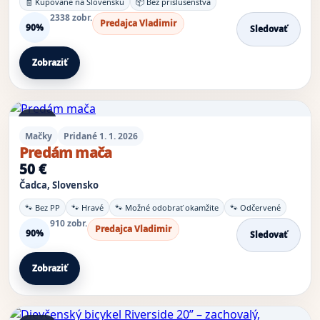
🧾 Kupované na Slovensku
📦 Bez príslušenstva
2338 zobr.
Predajca Vladimir
90%
Sledovať
Zobraziť
1 foto
Mačky
Pridané 1. 1. 2026
Predám mača
50 €
Čadca, Slovensko
🐾 Bez PP
🐾 Hravé
🐾 Možné odobrať okamžite
🐾 Odčervené
910 zobr.
Predajca Vladimir
90%
Sledovať
Zobraziť