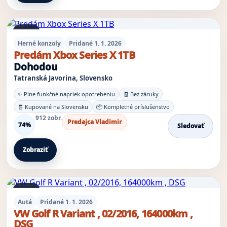
1 foto
Herné konzoly
Pridané 1. 1. 2026
Predám Xbox Series X 1TB
Dohodou
Tatranská Javorina, Slovensko
✨ Plne funkčné napriek opotrebeniu
🧾 Bez záruky
🧾 Kupované na Slovensku
📦 Kompletné príslušenstvo
912 zobr.
Predajca Vladimir
74%
Sledovať
Zobraziť
1 foto
Autá
Pridané 1. 1. 2026
VW Golf R Variant , 02/2016, 164000km ,
DSG