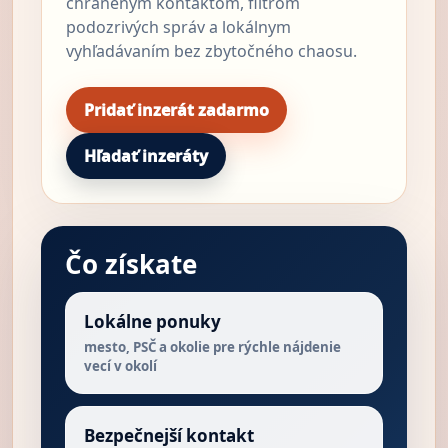
chráneným kontaktom, filtrom
podozrivých správ a lokálnym
vyhľadávaním bez zbytočného chaosu.
Pridať inzerát zadarmo
Hľadať inzeráty
Čo získate
Lokálne ponuky
mesto, PSČ a okolie pre rýchle nájdenie
vecí v okolí
Bezpečnejší kontakt