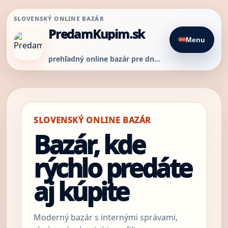
SLOVENSKÝ ONLINE BAZÁR
PredamKupim.sk
Menu
prehľadný online bazár pre dnešný predaj
SLOVENSKÝ ONLINE BAZÁR
Bazár, kde
rýchlo predáte
aj kúpite
Moderný bazár s internými správami,