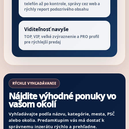
telefón až po kontrole, správy cez web a
rýchly report podozrivého obsahu
Viditeľnosť navyše
TOP, VIP, veľké zvýraznenie a PRO profil
pre rýchlejší predaj
RÝCHLE VYHĽADÁVANIE
Nájdite výhodné ponuky vo
vašom okolí
Vyhľadávajte podľa názvu, kategórie, mesta, PSČ
alebo okolia. PredamKupim vás má dostať k
správnemu inzerátu rýchlo a prehľadne.