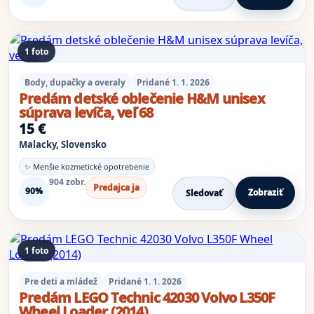
1 foto
Body, dupačky a overaly
Pridané 1. 1. 2026
Predám detské oblečenie H&M unisex
súprava levíča, veľ 68
15 €
Malacky, Slovensko
✨ Menšie kozmetické opotrebenie
904 zobr.
Predajca ja
90%
Zobraziť
Sledovať
1 foto
Pre deti a mládež
Pridané 1. 1. 2026
Predám LEGO Technic 42030 Volvo L350F
Wheel Loader (2014)