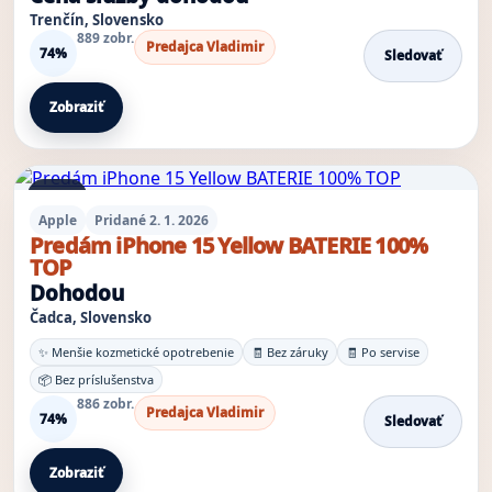
Trenčín, Slovensko
889 zobr.
Predajca Vladimir
74%
Sledovať
Zobraziť
1 foto
Apple
Pridané 2. 1. 2026
Predám iPhone 15 Yellow BATERIE 100%
TOP
Dohodou
Čadca, Slovensko
✨ Menšie kozmetické opotrebenie
🧾 Bez záruky
🧾 Po servise
📦 Bez príslušenstva
886 zobr.
Predajca Vladimir
74%
Sledovať
Zobraziť