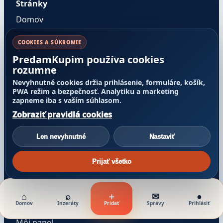
Stránky
Domov
Všetky inzeráty
COOKIES A SÚKROMIE
Blog
PredamKupim používa cookies
O nás
rozumne
Kontakt
Nevyhnutné cookies držia prihlásenie, formuláre, košík,
PWA režim a bezpečnosť. Analytiku a marketing
FAQ
zapneme iba s vaším súhlasom.
Právne informácie
Zobraziť pravidlá cookies
Podmienky používania
Len nevyhnutné
Nastaviť
Ochrana osobných údajov
Cookies
Prijať všetko
Zmeniť cookies
Predaj
⌂
⌕
＋
✉
●
Domov
Inzeráty
Pridať
Správy
Prihlásiť
Pridať inzerát
Môj panel