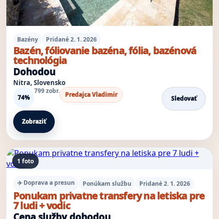
Bazény
Pridané 2. 1. 2026
Bazén, fóliovanie bazéna, fólia, bazénová
technológia
Dohodou
Nitra, Slovensko
799 zobr.
Predajca Vladimir
74%
Sledovať
Zobraziť
1 foto
✈️ Doprava a presun
Ponúkam službu
Pridané 2. 1. 2026
Ponukam privatne transfery na letiska pre
7 ludi + vodic
Cena služby dohodou