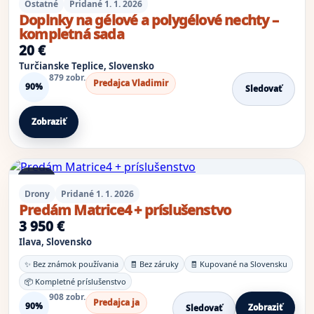
Ostatné
Pridané 1. 1. 2026
Doplnky na gélové a polygélové nechty –
kompletná sada
20 €
Turčianske Teplice, Slovensko
879 zobr.
Predajca Vladimir
90%
Sledovať
Zobraziť
1 foto
Drony
Pridané 1. 1. 2026
Predám Matrice4 + príslušenstvo
3 950 €
Ilava, Slovensko
✨ Bez známok používania
🧾 Bez záruky
🧾 Kupované na Slovensku
📦 Kompletné príslušenstvo
908 zobr.
Predajca ja
90%
Zobraziť
Sledovať