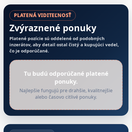
PLATENÁ VIDITEĽNOSŤ
Zvýraznené ponuky
Platené pozície sú oddelené od podobných
inzerátov, aby detail ostal čistý a kupujúci vedel,
čo je odporúčané.
Tu budú odporúčané platené
ponuky.
Najlepšie fungujú pre drahšie, kvalitnejšie
alebo časovo citlivé ponuky.