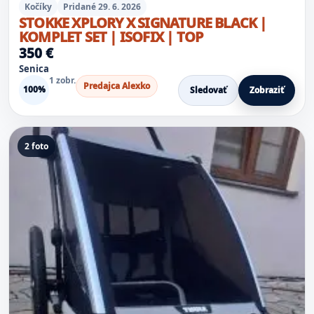
Kočíky
Pridané 29. 6. 2026
STOKKE XPLORY X SIGNATURE BLACK |
KOMPLET SET | ISOFIX | TOP
350 €
Senica
1 zobr.
Predajca Alexko
100%
Sledovať
Zobraziť
2 foto