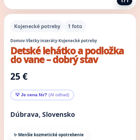
1 / 1
Kojenecké potreby
1 foto
Domov
›
Všetky inzeráty
›
Kojenecké potreby
Detské lehátko a podložka
do vane – dobrý stav
25 €
💡 Je cena fér?
(AI odhad)
Dúbrava, Slovensko
✨ Menšie kozmetické opotrebenie