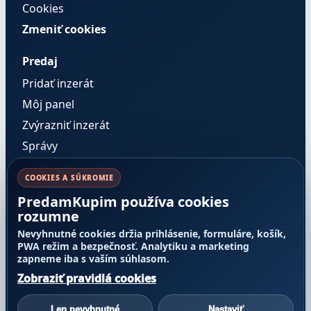
Cookies
Zmeniť cookies
Predaj
Pridať inzerát
Môj panel
Zvýrazniť inzerát
Správy
COOKIES A SÚKROMIE
Pravidlá a dôvera
PredamKupim používa cookies
Cenník služieb
rozumne
Pravidlá inzercie
Nevyhnutné cookies držia prihlásenie, formuláre, košík,
PWA režim a bezpečnosť. Analytiku a marketing
Transparentnosť poradia
zapneme iba s vaším súhlasom.
Nahlásiť obsah
Zobraziť pravidlá cookies
Reklamácie a odstúpenie
Alternatívne riešenie sporov
Len nevyhnutné
Nastaviť