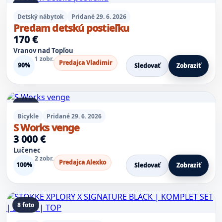
5 foto
Detský nábytok
Pridané 29. 6. 2026
Predam detskú postieľku
170 €
Vranov nad Topľou
1 zobr.
Predajca Vladimir
90%
Sledovať
Zobraziť
8 foto
Bicykle
Pridané 29. 6. 2026
S Works venge
3 000 €
Lučenec
2 zobr.
Predajca Alexko
100%
Sledovať
Zobraziť
8 foto