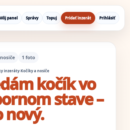
Môj panel
Správy
Topuj
Pridať inzerát
Prihlásiť
 nosiče
1 foto
y inzeráty
›
Kočíky a nosiče
dám kočík vo
ornom stave –
 nový.