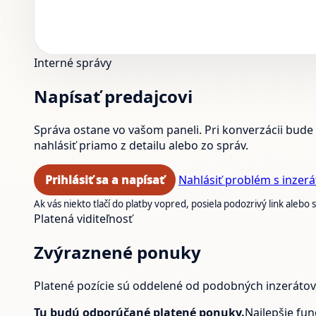
Interné správy
Napísať predajcovi
Správa ostane vo vašom paneli. Pri konverzácii bude 
nahlásiť priamo z detailu alebo zo správ.
Prihlásiť sa a napísať
Nahlásiť problém s inzer
Ak vás niekto tlačí do platby vopred, posiela podozrivý link aleb
Platená viditeľnosť
Zvýraznené ponuky
Platené pozície sú oddelené od podobných inzerátov, a
Tu budú odporúčané platené ponuky.
Najlepšie fun