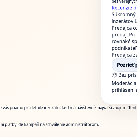
bez verejnýc
Recenzie p
Súkromný 
inzerátov
L
Predajca o
predaj. Pr
rovnaké sp
podnikateľ
Predajca z
Pozrieť 
📦 Bez prí
Moderácia 
prihlásení
 vás priamo pri detaile inzerátu, keď má návštevník najväčší záujem. Tento
ení platby ide kampaň na schválenie administrátorom.