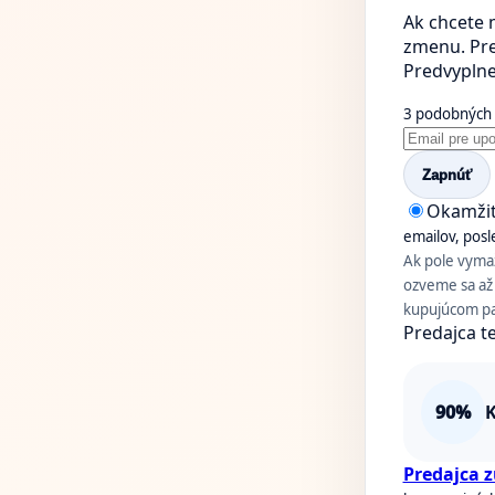
Ak chcete 
zmenu. Pre
Predvyplnen
3 podobných c
Zapnúť
Okamži
emailov, pos
Ak pole vymaž
ozveme sa až 
kupujúcom pan
Predajca te
90%
K
Predajca 