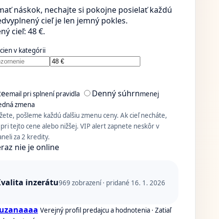
mať náskok, nechajte si pokojne posielať každú
dvyplnený cieľ je len jemný pokles.
ý cieľ: 48 €.
ien v kategórii
te
Denný súhrn
email pri splnení pravidla
menej
ledná zmena
ete, pošleme každú ďalšiu zmenu ceny. Ak cieľ necháte,
pri tejto cene alebo nižšej. VIP alert zapnete neskôr v
eli za 2 kredity.
raz nie je online
valita inzerátu
969
zobrazení · pridané 16. 1. 2026
zuzanaaaa
Verejný profil predajcu a hodnotenia · Zatiaľ