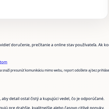
vidieť doručenie, prečítanie a online stav používateľa. Ak 
átom
o sa snaží presunúť komunikáciu mimo webu, report odošlete aj bez prihláse
by detail ostal čistý a kupujúci vedel, čo je odporúčané.
gujú pre drahšie, kvalitnejšie alebo časovo citlivé ponuky.