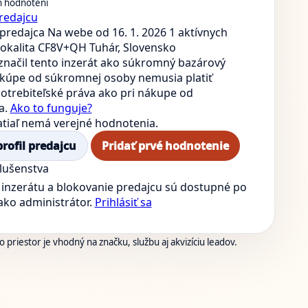
h hodnotení
redajcu
predajca
Na webe od 16. 1. 2026
1 aktívnych
okalita CF8V+QH Tuhár, Slovensko
značil tento inzerát ako súkromný bazárový
i kúpe od súkromnej osoby nemusia platiť
otrebiteľské práva ako pri nákupe od
a.
Ako to funguje?
atiaľ nemá verejné hodnotenia.
profil predajcu
Pridať prvé hodnotenie
slušenstva
inzerátu a blokovanie predajcu sú dostupné po
 ako administrátor.
Prihlásiť sa
 priestor je vhodný na značku, službu aj akvizíciu leadov.