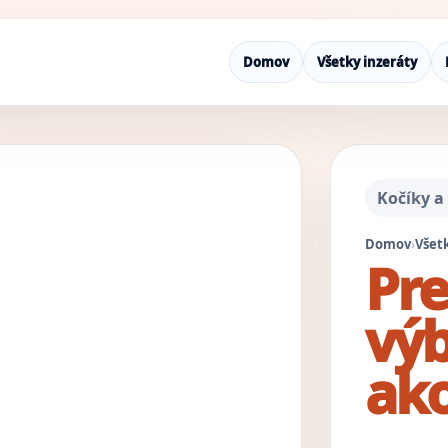
Domov
Všetky inzeráty
Kočíky a
Domov
›
Všetk
Pre
výb
ako