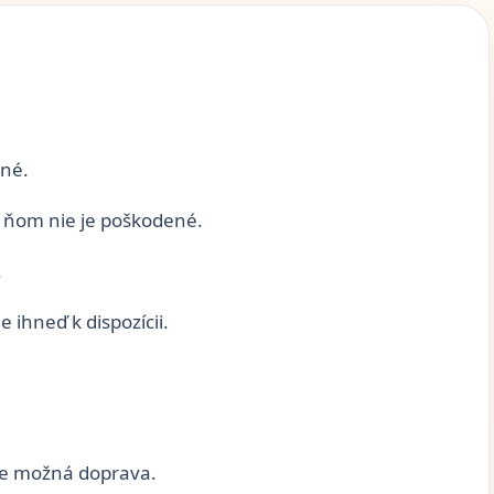
čné.
a ňom nie je poškodené.
.
 ihneď k dispozícii.
e možná doprava.