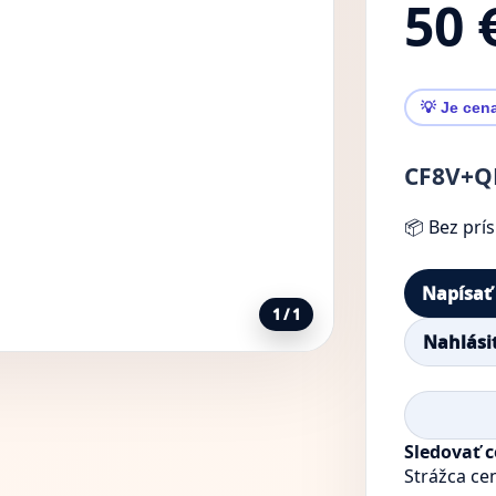
50 
💡 Je cen
CF8V+QH
📦 Bez prí
Napísať
1 / 1
Nahlási
Sledovať 
Strážca ce