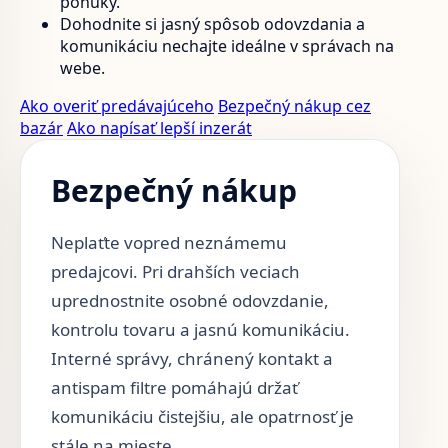
ponuky.
Dohodnite si jasný spôsob odovzdania a
komunikáciu nechajte ideálne v správach na
webe.
Ako overiť predávajúceho
Bezpečný nákup cez
bazár
Ako napísať lepší inzerát
Bezpečný nákup
Neplaťte vopred neznámemu
predajcovi. Pri drahších veciach
uprednostnite osobné odovzdanie,
kontrolu tovaru a jasnú komunikáciu.
Interné správy, chránený kontakt a
antispam filtre pomáhajú držať
komunikáciu čistejšiu, ale opatrnosť je
stále na mieste.