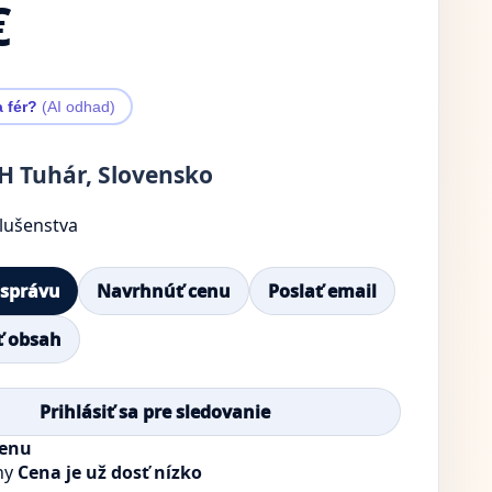
€
a fér?
(AI odhad)
 Tuhár, Slovensko
slušenstva
 správu
Navrhnúť cenu
Poslať email
ť obsah
Prihlásiť sa pre sledovanie
cenu
ny
Cena je už dosť nízko