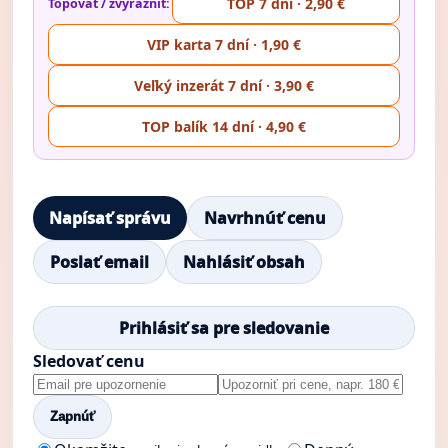
TOP 7 dní · 2,90 €
Topovať / zvýrazniť:
VIP karta 7 dní · 1,90 €
Veľký inzerát 7 dní · 3,90 €
TOP balík 14 dní · 4,90 €
Napísať správu
Navrhnúť cenu
Poslať email
Nahlásiť obsah
Prihlásiť sa pre sledovanie
Sledovať cenu
Zapnúť