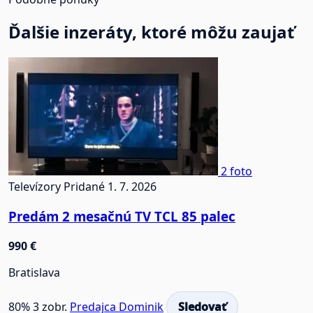
Ďalšie inzeráty, ktoré môžu zaujať
2 foto
Televízory
Pridané 1. 7. 2026
Predám 2 mesačnú TV TCL 85 palec
990 €
Bratislava
80%
3 zobr.
Predajca Dominik
Sledovať