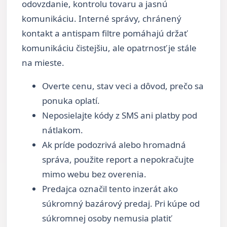
odovzdanie, kontrolu tovaru a jasnú
komunikáciu. Interné správy, chránený
kontakt a antispam filtre pomáhajú držať
komunikáciu čistejšiu, ale opatrnosť je stále
na mieste.
Overte cenu, stav veci a dôvod, prečo sa
ponuka oplatí.
Neposielajte kódy z SMS ani platby pod
nátlakom.
Ak príde podozrivá alebo hromadná
správa, použite report a nepokračujte
mimo webu bez overenia.
Predajca označil tento inzerát ako
súkromný bazárový predaj. Pri kúpe od
súkromnej osoby nemusia platiť