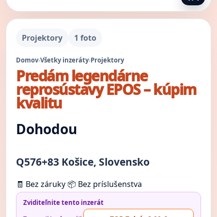
Projektory
1 foto
Domov
›
Všetky inzeráty
›
Projektory
Predám legendárne
reprosústavy EPOS – kúpim
kvalitu
Dohodou
Q576+83 Košice, Slovensko
🧾 Bez záruky
📦 Bez príslušenstva
Zviditeľnite tento inzerát