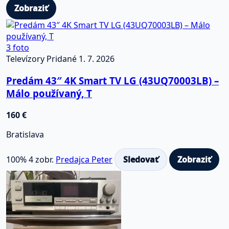
Zobraziť
3 foto
Televízory
Pridané 1. 7. 2026
Predám 43″ 4K Smart TV LG (43UQ70003LB) –
Málo používaný, T
160 €
Bratislava
100%
4 zobr.
Predajca Peter
Sledovať
Zobraziť