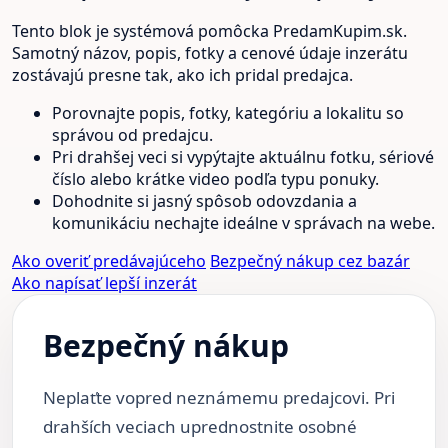
Tento blok je systémová pomôcka PredamKupim.sk.
Samotný názov, popis, fotky a cenové údaje inzerátu
zostávajú presne tak, ako ich pridal predajca.
Porovnajte popis, fotky, kategóriu a lokalitu so
správou od predajcu.
Pri drahšej veci si vypýtajte aktuálnu fotku, sériové
číslo alebo krátke video podľa typu ponuky.
Dohodnite si jasný spôsob odovzdania a
komunikáciu nechajte ideálne v správach na webe.
Ako overiť predávajúceho
Bezpečný nákup cez bazár
Ako napísať lepší inzerát
Bezpečný nákup
Neplaťte vopred neznámemu predajcovi. Pri
drahších veciach uprednostnite osobné