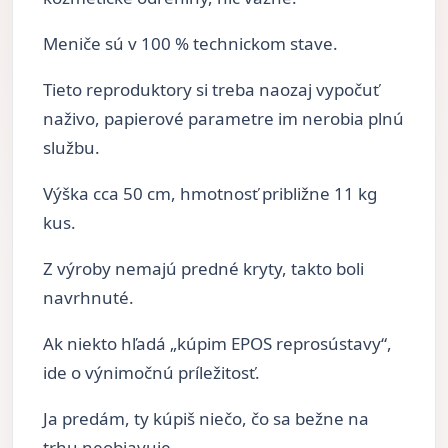
Meniče sú v 100 % technickom stave.
Tieto reproduktory si treba naozaj vypočuť
naživo, papierové parametre im nerobia plnú
službu.
Výška cca 50 cm, hmotnosť približne 11 kg
kus.
Z výroby nemajú predné kryty, takto boli
navrhnuté.
Ak niekto hľadá „kúpim EPOS reprosústavy“,
ide o výnimočnú príležitosť.
Ja predám, ty kúpiš niečo, čo sa bežne na
trhu neobjavuje.