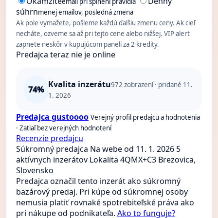
Okamžite
Denný
email pri splnení pravidla
súhrn
menej emailov, posledná zmena
Ak pole vymažete, pošleme každú ďalšiu zmenu ceny. Ak cieľ
necháte, ozveme sa až pri tejto cene alebo nižšej. VIP alert
zapnete neskôr v kupujúcom paneli za 2 kredity.
Predajca teraz nie je online
Kvalita inzerátu
972
zobrazení · pridané 11.
74%
1. 2026
Predajca gustoooo
Verejný profil predajcu a hodnotenia
· Zatiaľ bez verejných hodnotení
Recenzie predajcu
Súkromný predajca
Na webe od 11. 1. 2026
5
aktívnych inzerátov
Lokalita 4QMX+C3 Brezovica,
Slovensko
Predajca označil tento inzerát ako súkromný
bazárový predaj. Pri kúpe od súkromnej osoby
nemusia platiť rovnaké spotrebiteľské práva ako
pri nákupe od podnikateľa.
Ako to funguje?