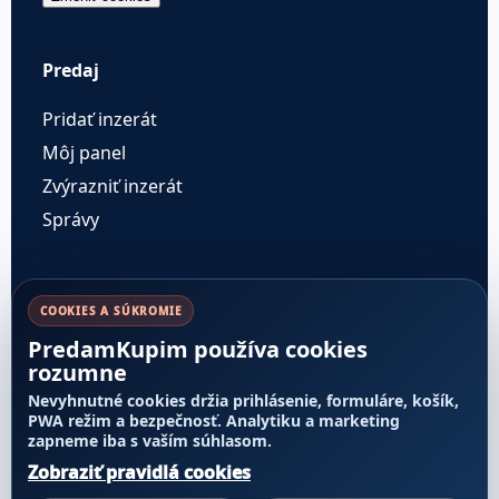
Predaj
Pridať inzerát
Môj panel
Zvýrazniť inzerát
Správy
Pravidlá a dôvera
COOKIES A SÚKROMIE
PredamKupim používa cookies
Cenník služieb
rozumne
Pravidlá inzercie
Nevyhnutné cookies držia prihlásenie, formuláre, košík,
Transparentnosť poradia
PWA režim a bezpečnosť. Analytiku a marketing
zapneme iba s vaším súhlasom.
Nahlásiť obsah
Zobraziť pravidlá cookies
Reklamácie a odstúpenie