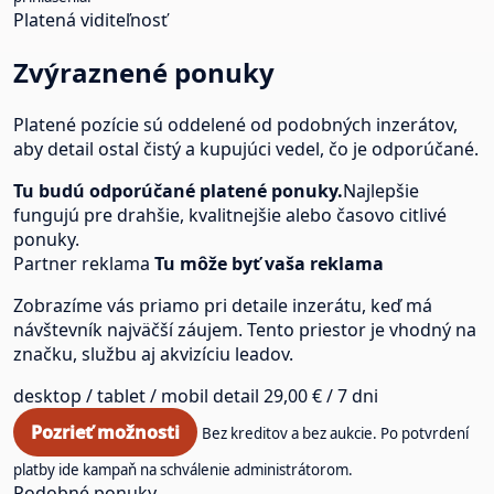
Platená viditeľnosť
Zvýraznené ponuky
Platené pozície sú oddelené od podobných inzerátov,
aby detail ostal čistý a kupujúci vedel, čo je odporúčané.
Tu budú odporúčané platené ponuky.
Najlepšie
fungujú pre drahšie, kvalitnejšie alebo časovo citlivé
ponuky.
Partner reklama
Tu môže byť vaša reklama
Zobrazíme vás priamo pri detaile inzerátu, keď má
návštevník najväčší záujem. Tento priestor je vhodný na
značku, službu aj akvizíciu leadov.
desktop / tablet / mobil
detail
29,00 € / 7 dni
Pozrieť možnosti
Bez kreditov a bez aukcie. Po potvrdení
platby ide kampaň na schválenie administrátorom.
Podobné ponuky