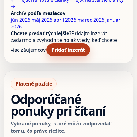
→
Archív podľa mesiacov
jún 2026
máj 2026
apríl 2026
marec 2026
január
2026
Chcete predať rýchlejšie?
Pridajte inzerát
zadarmo a zvýhodnite ho až vtedy, keď chcete
viac záujemcov.
Pridať inzerát
Platené pozície
Odporúčané
ponuky pri čítaní
Vybrané ponuky, ktoré môžu zodpovedať
tomu, čo práve riešite.