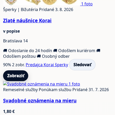
1 foto
Šperky | Bižutéria
Pridané 3. 8. 2026
Zlaté náušnice Korai
v popise
Bratislava 14
🚚 Odoslanie do 24 hodín
🚚 Odošlem kuriérom
🚚
Odošlem poštou
🚚 Osobný odber
90%
2 zobr.
Predajca Korai šperky
Sledovať
Zobraziť
1 foto
Remeselné služby
Ponúkam službu
Pridané 31. 7. 2026
Svadobné oznámenia na mieru
1,80 €