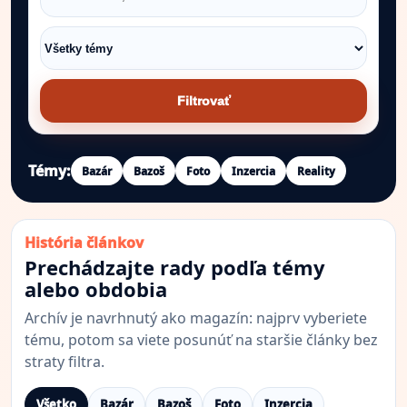
Filtrovať
Témy:
Bazár
Bazoš
Foto
Inzercia
Reality
História článkov
Prechádzajte rady podľa témy
alebo obdobia
Archív je navrhnutý ako magazín: najprv vyberiete
tému, potom sa viete posunúť na staršie články bez
straty filtra.
Všetko
Bazár
Bazoš
Foto
Inzercia