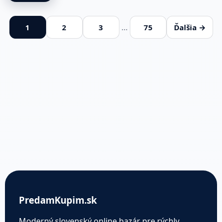
…
1
2
3
75
Ďalšia →
PredamKupim.sk
Moderný slovenský online bazár pre rýchly