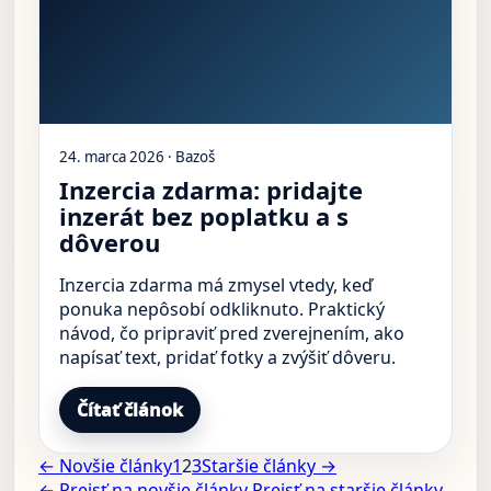
24. marca 2026 · Bazoš
Inzercia zdarma: pridajte
inzerát bez poplatku a s
dôverou
Inzercia zdarma má zmysel vtedy, keď
ponuka nepôsobí odkliknuto. Praktický
návod, čo pripraviť pred zverejnením, ako
napísať text, pridať fotky a zvýšiť dôveru.
Čítať článok
← Novšie články
1
2
3
Staršie články →
← Prejsť na novšie články
Prejsť na staršie články