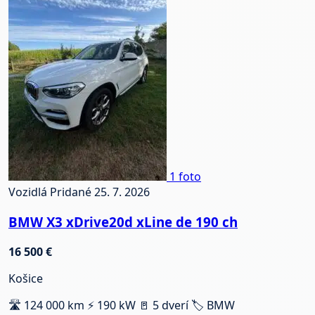
1 foto
Vozidlá
Pridané 25. 7. 2026
BMW X3 xDrive20d xLine de 190 ch
16 500 €
Košice
🛣️ 124 000 km
⚡ 190 kW
🚪 5 dverí
🏷️ BMW