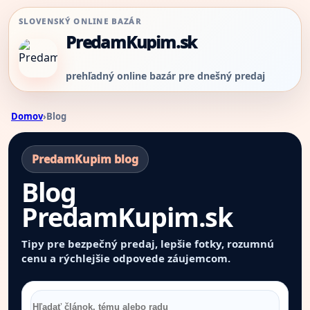
SLOVENSKÝ ONLINE BAZÁR
PredamKupim.sk
prehľadný online bazár pre dnešný predaj
Domov
›
Blog
PredamKupim blog
Blog
PredamKupim.sk
Tipy pre bezpečný predaj, lepšie fotky, rozumnú
cenu a rýchlejšie odpovede záujemcom.