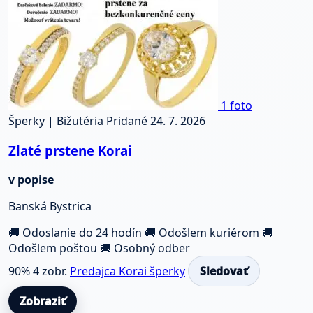
1 foto
Šperky | Bižutéria
Pridané 24. 7. 2026
Zlaté prstene Korai
v popise
Banská Bystrica
🚚 Odoslanie do 24 hodín
🚚 Odošlem kuriérom
🚚
Odošlem poštou
🚚 Osobný odber
90%
4 zobr.
Predajca Korai šperky
Sledovať
Zobraziť