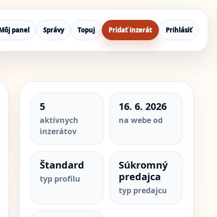
Môj panel
Správy
Topuj
Pridať inzerát
Prihlásiť
5
16. 6. 2026
aktívnych
na webe od
inzerátov
Štandard
Súkromný
predajca
typ profilu
typ predajcu