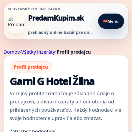
SLOVENSKÝ ONLINE BAZÁR
PredamKupim.sk
Menu
prehľadný online bazár pre dnešný predaj
Domov
›
Všetky inzeráty
›
Profil predajcu
Profil predajcu
Garni G Hotel Žilna
Verejný profil zhromažďuje základné údaje o
predajcovi, aktívne inzeráty a hodnotenia od
prihlásených používateľov. Každý hodnotiaci vie
svoje hodnotenie upraviť alebo zmazať.
Zatiaľ bez hodnotení