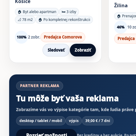
Košice
Žilina
🏠 Byt alebo apartman
🛏️ 3 izby
🏠 Prenajo
📐 78 m2
🏠 Po kompletnej rekonštrukcii
10 z
46%
2 zobr.
Predajca Comorova
100%
Predajca 
Sledovať
Zobraziť
PARTNER REKLAMA
Tu môže byť vaša reklama
Zobrazíme vás vo výpise kategórie tam, kde ľudia práve
desktop / tablet / mobil
výpis
39,00 € / 7 dni
Pozrieť možnosti
Bez kreditov a bez aukcie. Po p