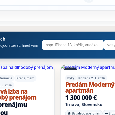
ách
sujúci inzerát, hneď vám
1 foto
štaurácie
Prenajmem
Byty
Pridané 2. 1. 2026
Predám Moderný
 5. 2026
apartmán
vá izba na
obý prenájom
1 300 000 €
prenájmu
Trnava, Slovensko
dou
🏠 Byt alebo apartman
🛏️ 3 iz