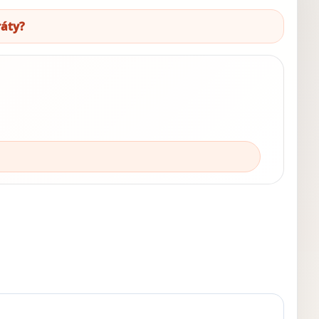
ráty?