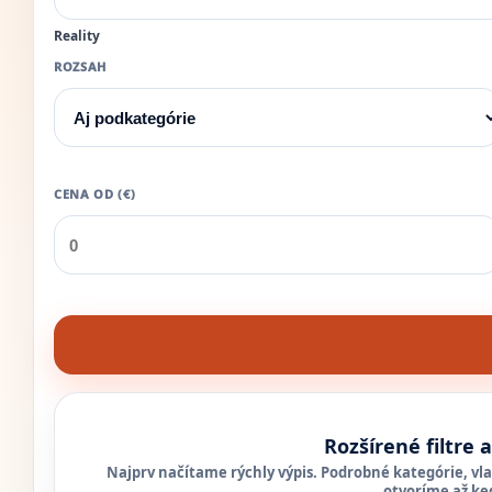
Reality
ROZSAH
CENA OD (€)
Rozšírené filtre 
Najprv načítame rýchly výpis. Podrobné kategórie, vlas
otvoríme až ke