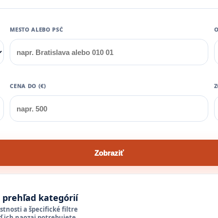
MESTO ALEBO PSČ
O
CENA DO (€)
Z
Zobraziť
a prehľad kategórií
tnosti a špecifické filtre
ď ich naozaj potrebujete.