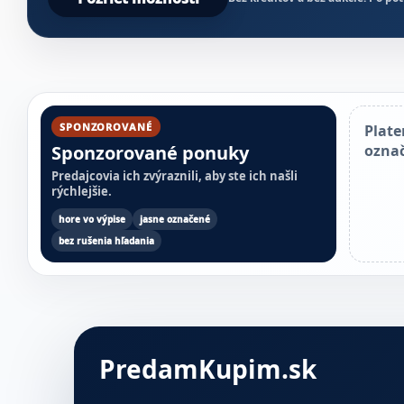
SPONZOROVANÉ
Plate
Sponzorované ponuky
ozna
Predajcovia ich zvýraznili, aby ste ich našli
rýchlejšie.
hore vo výpise
jasne označené
bez rušenia hľadania
PredamKupim.sk