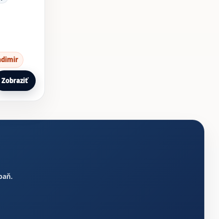
adimir
Zobraziť
paň.