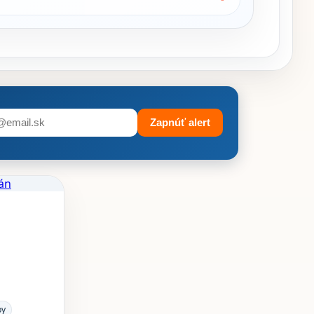
Zapnúť alert
by