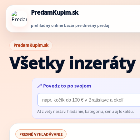
PredamKupim.sk
prehľadný online bazár pre dnešný predaj
PredamKupim.sk
Všetky inzeráty
🪄 Povedz to po svojom
AI z vety nastaví hľadanie, kategóriu, cenu aj lokalitu.
PRESNÉ VYHĽADÁVANIE