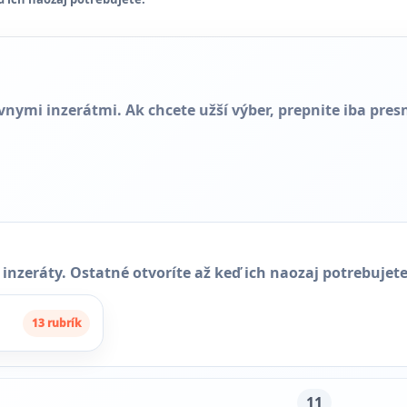
nymi inzerátmi. Ak chcete užší výber, prepnite iba pres
 inzeráty. Ostatné otvoríte až keď ich naozaj potrebujete
13 rubrík
11