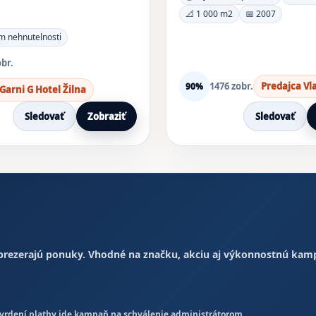
📐 1 000 m2
📅 2007
m nehnutelnosti
obr.
1476 zobr.
Predajca Vl
90%
Garni G Hotel Žilna
Sledovať
Zobraziť
Sledovať
 prezerajú ponuky. Vhodné na značku, akciu aj výkonnostnú kam
otvrdení platby ide kampaň na schválenie administrátorom.