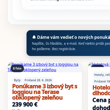
🔔 Dáme vám vedieť o nových ponuk
Napíšte, čo hľadáte, a e-mail. Keď niekto pridá pa
ho pošleme. Bez registrácie.
Výsledky inzerátov
8 foto
2 foto
Hotely, re
Byty
Pridané 28. 6. 2026
Pridané 18.
Ponúkame 3 izbový byt s
Hotelo
loggiou na Terase
dlhod
obklopený zeleňou
Cena 
239 900 €
doho